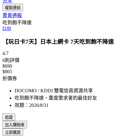
分享
複製連結
賣貴通報
吃到飽不降速
DJB
【玩日卡7天】日本上網卡 7天吃到飽不降速
4.7
6
則評價
$690
$865
折價券
DOCOMO / KDDI 雙電信商資源共享
吃到飽不降速，重度需求者的最佳好友
效期：2026/8/31
追蹤
加入購物車
立即購買