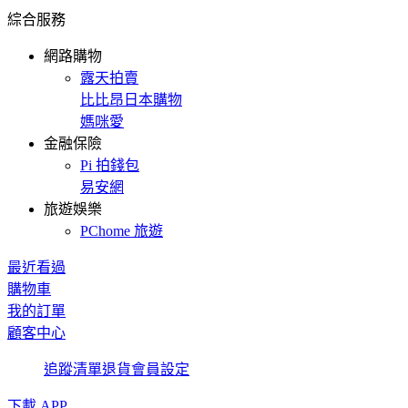
綜合服務
網路購物
露天拍賣
比比昂日本購物
媽咪愛
金融保險
Pi 拍錢包
易安網
旅遊娛樂
PChome 旅遊
最近看過
購物車
我的訂單
顧客中心
追蹤清單
退貨
會員設定
下載 APP