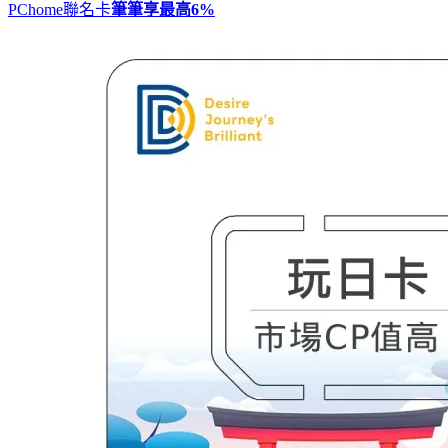
PChome聯名卡
筆筆享最高
6%