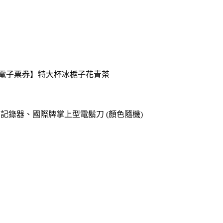
送【電子票券】特大杯冰梔子花青茶
o專用記錄器、國際牌掌上型電鬍刀 (顏色隨機)