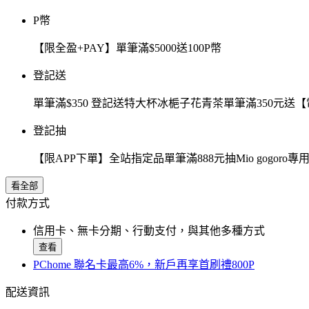
P幣
【限全盈+PAY】單筆滿$5000送100P幣
登記送
單筆滿$350 登記送特大杯冰梔子花青茶單筆滿350元
登記抽
【限APP下單】全站指定品單筆滿888元抽Mio gogor
看全部
付款方式
信用卡、無卡分期、行動支付，與其他多種方式
查看
PChome 聯名卡最高6%，新戶再享首刷禮800P
配送資訊