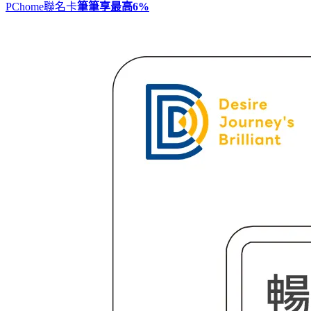
PChome聯名卡
筆筆享最高
6%