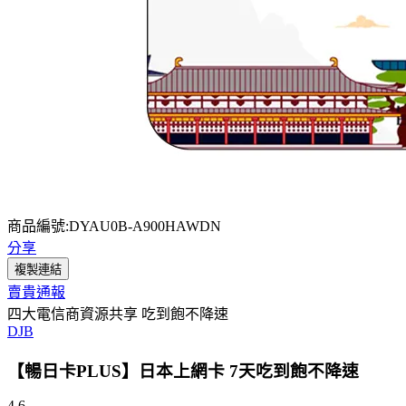
商品編號:DYAU0B-A900HAWDN
分享
複製連結
賣貴通報
四大電信商資源共享 吃到飽不降速
DJB
【暢日卡PLUS】日本上網卡 7天吃到飽不降速
4.6