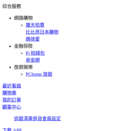
綜合服務
網路購物
露天拍賣
比比昂日本購物
媽咪愛
金融保險
Pi 拍錢包
易安網
旅遊娛樂
PChome 旅遊
最近看過
購物車
我的訂單
顧客中心
追蹤清單
退貨
會員設定
下載 APP