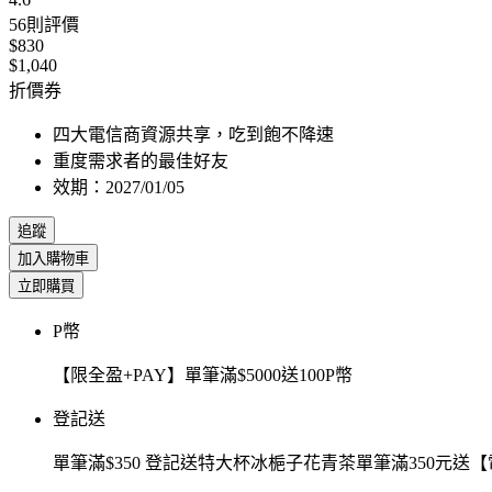
56
則評價
$830
$1,040
折價券
四大電信商資源共享，吃到飽不降速
重度需求者的最佳好友
效期：2027/01/05
追蹤
加入購物車
立即購買
P幣
【限全盈+PAY】單筆滿$5000送100P幣
登記送
單筆滿$350 登記送特大杯冰梔子花青茶單筆滿350元