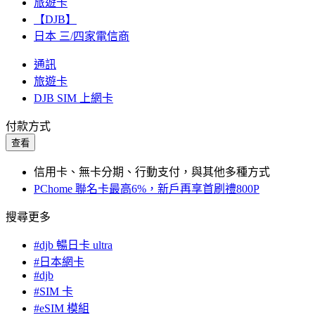
旅遊卡
【DJB】
日本 三/四家電信商
通訊
旅遊卡
DJB SIM 上網卡
付款方式
查看
信用卡、無卡分期、行動支付，與其他多種方式
PChome 聯名卡最高6%，新戶再享首刷禮800P
搜尋更多
#djb 暢日卡 ultra
#日本網卡
#djb
#SIM 卡
#eSIM 模組