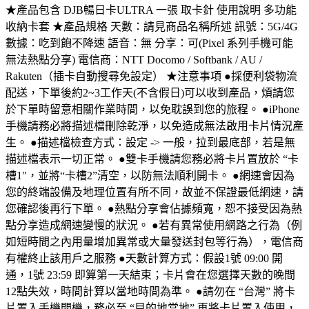
★產品包含 DJB暢日卡ULTRA 一張 取卡針 使用說明 多功能
收納卡套 ★產品規格 天數：請見商品名稱所述 訊號：5G/4G
數據：吃到飽不降速 語音：無 分享：可(Pixel 系列手機可能
無法熱點分享) 電信商：NTT Docomo / Softbank / AU /
Rakuten（插卡自動搜尋免設定） ★注意事項 ●採便利袋物流
配送，下單後約2~3工作天(不含假日)可以收到產品，煩請您
於下單時留意相關作業時間，以免耽誤到您的旅程。 ●iPhone
手機請務必將描述檔刪除乾淨，以免造成無法啟用卡片情況產
生。 ●描述檔檢查方式：設定 -> 一般，拉到最底部，若是無
描述檔表示一切正常。 ●雙卡手機請您務必將卡片置放於 “卡
槽1″，並將“卡槽2”清空，以防無法順利開卡。 ●網速會因為
您的終端設備及地理位置有所不同，故並不保證最低網速，請
您確認後再行下單。 ●熱點分享會佔據頻寬，恕不接受因為熱
點分享造成網速變慢的狀況。 ●若有異常使用網路之行為（例
如短時間之內用量增加異常或大量發送封包等行為），電信商
有權終止該用戶之服務 ●天數計算方式：假設1號 09:00 開
通，1號 23:59 即算第一天結束；卡片會在您選擇天數的晚間
12點失效，時間計算以當地時間為準。 ●請勿在 “台灣” 將卡
片置入手機開機，務必至 “目的地當地” 再將卡片置入使用，