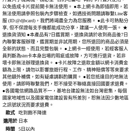
以免造成卡片提前開卡無法使用。 ●本上網卡為即插即用，若
無法使用請參照包裝內步驟檢查，如遇技術問題請聯繫Line客
服 (ID:@djbcard)，我們將竭盡全力為您服務。 ●此卡可熱點分
享, 但不保證每支手機都能成功分享，建議一人使用一張。 ★
退換貨須知 ●本產品有7日鑑賞期，退換貨請於收到商品後7日
內聯繫客服辦理，鑑賞期並非試用期，您所退回的商品必須是
全新的狀態、而且完整包裝。 ●上網卡一經使用，若經客服人
員判斷為sim卡本身出場的瑕疵或故障，方可進行退貨，若非
壞卡即無法辦理退換貨。 ●卡片故障之退款金額以網卡消費金
額為上限，請勿以影響旅遊行程、工作、精神賠償等等來要求
其他額外補償，如有疑慮請斟酌購買。 ●若您抵達目的地無法
使用，請即時聯繫我們，恕不接受不聯絡直接回國要求退費。
●各國電信網路品質不一，基地台建設無法如台灣密集，每個
國家地域性以及國家電信建設皆有所差別，恕無法因少數地區
之訊號狀況而要求退費。
款式
吃到飽不降速
適用於
日本
時間
5日以內