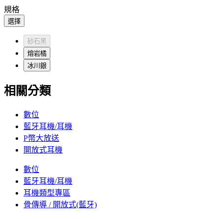
規格
選擇
砂石黑
熔岩橘
冰川銀
相關分類
數位
藍牙耳機/耳機
P幣大放送
開放式耳機
數位
藍牙耳機/耳機
耳機類型專區
骨傳導 / 開放式(藍牙)