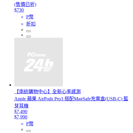
(售價已折)
$730
P幣
折扣
【南紡購物中心】全新心率感測
Apple 蘋果 AirPods Pro3 搭配MagSafe充電盒(USB-C) 藍
芽耳機
$7,490
$7,990
P幣