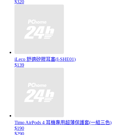
$320
iLeco 舒適矽膠耳塞(I-SHE01)
$139
Timo AirPods 4 耳機專用超薄保護套(一組三色)
$190
$290