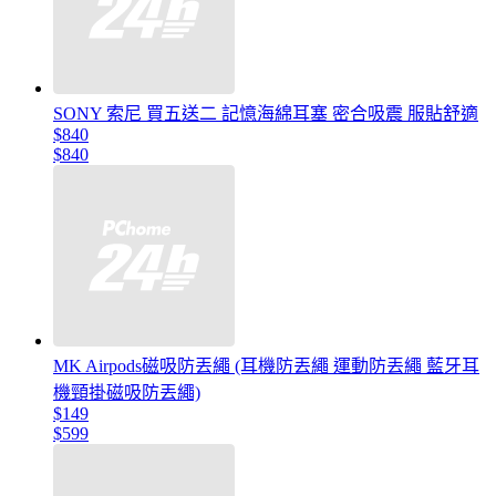
SONY 索尼 買五送二 記憶海綿耳塞 密合吸震 服貼舒適
$840
$840
MK Airpods磁吸防丟繩 (耳機防丟繩 運動防丟繩 藍牙耳
機頸掛磁吸防丟繩)
$149
$599