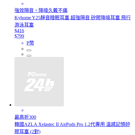
強效隔音，降噪久戴不痛
Kyhome Y25靜音睡眠耳塞 超強隔音 矽膠降噪耳塞 飛行
游泳耳塞
$416
$799
P幣
最高折300
韓國AZLA Xelastec II AirPods Pro 1.2代專用 溫感記憶矽
膠耳塞 (2對)