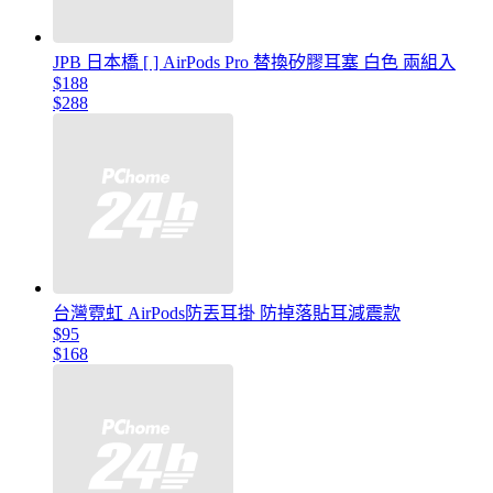
JPB 日本橋 [ ] AirPods Pro 替換矽膠耳塞 白色 兩組入
$188
$288
台灣霓虹 AirPods防丟耳掛 防掉落貼耳減震款
$95
$168