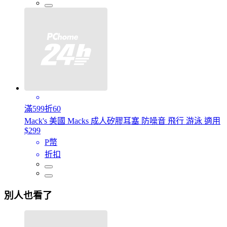
滿599折60
Mack's 美國 Macks 成人矽膠耳塞 防噪音 飛行 游泳 適用
$299
P幣
折扣
別人也看了