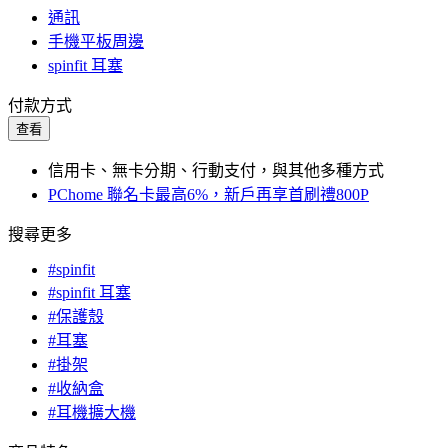
通訊
手機平板周邊
spinfit 耳塞
付款方式
查看
信用卡、無卡分期、行動支付，與其他多種方式
PChome 聯名卡最高6%，新戶再享首刷禮800P
搜尋更多
#spinfit
#spinfit 耳塞
#保護殼
#耳塞
#掛架
#收納盒
#耳機擴大機