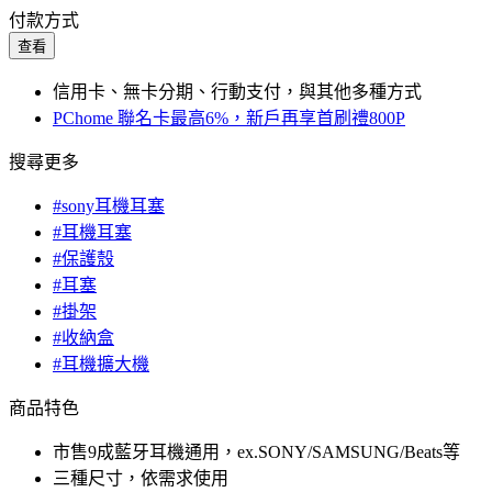
付款方式
查看
信用卡、無卡分期、行動支付，與其他多種方式
PChome 聯名卡最高6%，新戶再享首刷禮800P
搜尋更多
#sony耳機耳塞
#耳機耳塞
#保護殼
#耳塞
#掛架
#收納盒
#耳機擴大機
商品特色
市售9成藍牙耳機通用，ex.SONY/SAMSUNG/Beats等
三種尺寸，依需求使用