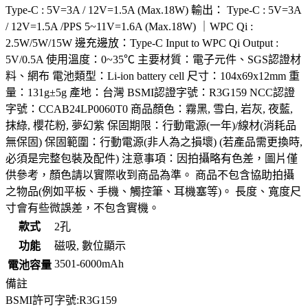
Type-C : 5V=3A / 12V=1.5A (Max.18W) 輸出： Type-C : 5V=3A
/ 12V=1.5A /PPS 5~11V=1.6A (Max.18W) ｜WPC Qi :
2.5W/5W/15W 邊充邊放：Type-C Input to WPC Qi Output :
5V/0.5A 使用溫度：0~35℃ 主要材質：電子元件、SGS認證材
料、網布 電池類型：Li-ion battery cell 尺寸：104x69x12mm 重
量：131g±5g 產地：台灣 BSMI認證字號：R3G159 NCC認證
字號：CCAB24LP0060T0 商品顏色：霧黑, 雪白, 岩灰, 夜藍,
抹綠, 櫻花粉, 夢幻紫 保固期限：行動電源(一年)/線材(消耗品
無保固) 保固範圍：行動電源(非人為之損壞) (若產品需更換時,
必須是完整包裝及配件) 注意事項：因拍攝略有色差，圖片僅
供參考，顏色請以實際收到商品為準。 商品不包含協助拍攝
之物品(例如平板、手機、觸控筆、耳機塞等)。 長度、寬度尺
寸會有些微誤差，不包含實機。
款式
2孔
功能
磁吸, 數位顯示
3501-6000mAh
電池容量
備註
BSMI許可字號:R3G159