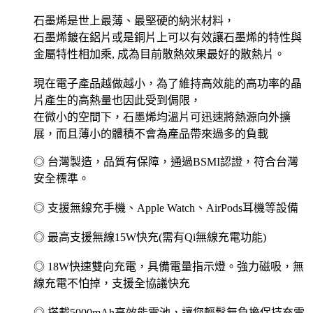
石墨烯是世上最薄、最堅硬的納米材料，
石墨烯鍍在鋁片或是銅片上可以有效讓石墨烯的特性與
金屬特性相加乘, 成為目前散熱效果最好的散熱片。
現在電子產品越做越小，為了維持高效能的高功率的晶
片產生的高熱量也因此受到侷限，
在微小的空間下，石墨烯均溫片可迅速將熱源向外擴
展，而且薄小的體積不會為產品帶來過多的負載
◎ 台灣製造，品質有保障，通過BSMI認證，符合台灣
安全標準。
◎ 支援無線充手機、Apple Watch、AirPods耳機等設備
◎ 最高支援無線15W快充(需有Qi無線充電功能)
◎ 18W快速雙向充電，具備電量指示燈。強力磁吸，無
線充電不怕掉，支援全協議快充
◎ 搭載5000mAh高效能電池，讓您輕鬆無負擔保持充電