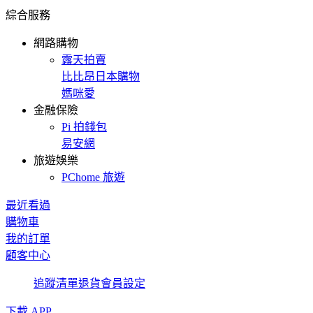
綜合服務
網路購物
露天拍賣
比比昂日本購物
媽咪愛
金融保險
Pi 拍錢包
易安網
旅遊娛樂
PChome 旅遊
最近看過
購物車
我的訂單
顧客中心
追蹤清單
退貨
會員設定
下載 APP