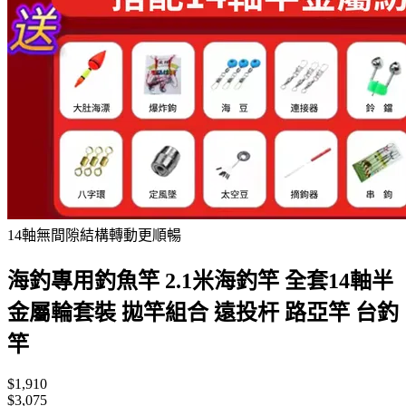
14軸無間隙結構轉動更順暢
海釣專用釣魚竿 2.1米海釣竿 全套14軸半
金屬輪套裝 拋竿組合 遠投杆 路亞竿 台釣
竿
$1,910
$3,075