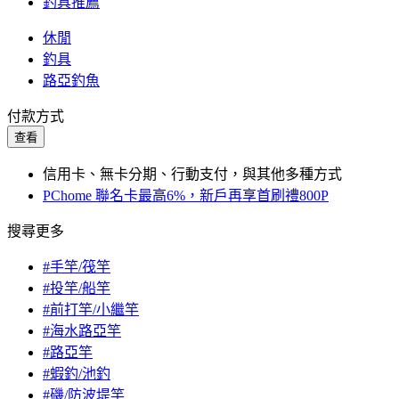
釣具推薦
休閒
釣具
路亞釣魚
付款方式
查看
信用卡、無卡分期、行動支付，與其他多種方式
PChome 聯名卡最高6%，新戶再享首刷禮800P
搜尋更多
#手竿/筏竿
#投竿/船竿
#前打竿/小繼竿
#海水路亞竿
#路亞竿
#蝦釣/池釣
#磯/防波堤竿