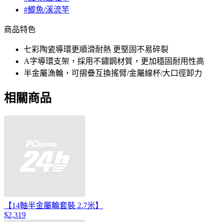
#鯽魚/溪流竿
商品特色
七彩陶瓷導環更順滑耐熱 更堅固不易碎裂
A字導環支架，採用不鏽鋼材質，更加穩固耐用性高
半金屬漁輪，可摺疊互換搖臂/金屬線杯/大口徑卸力
相關商品
【14軸半金屬輪套裝 2.7米】
$2,319