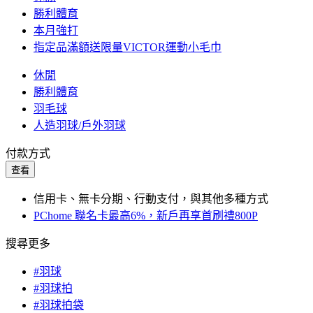
勝利體育
本月強打
指定品滿額送限量VICTOR運動小毛巾
休閒
勝利體育
羽毛球
人造羽球/戶外羽球
付款方式
查看
信用卡、無卡分期、行動支付，與其他多種方式
PChome 聯名卡最高6%，新戶再享首刷禮800P
搜尋更多
#羽球
#羽球拍
#羽球拍袋