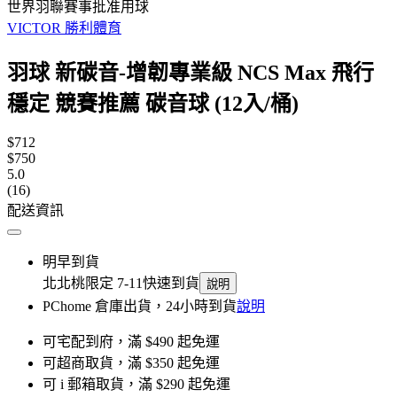
世界羽聯賽事批准用球
VICTOR 勝利體育
羽球 新碳音-增韌專業級 NCS Max 飛行
穩定 競賽推薦 碳音球 (12入/桶)
$712
$750
5.0
(16)
配送資訊
明早到貨
北北桃限定 7-11快速到貨
說明
PChome 倉庫出貨，24小時到貨
說明
可宅配到府，滿 $490 起免運
可超商取貨，滿 $350 起免運
可 i 郵箱取貨，滿 $290 起免運