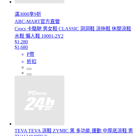
滿3000享9折
ABC-MART官方直營
Crocs 卡駱馳 男女鞋 CLASSIC 洞洞鞋 涼拖鞋 休閒涼鞋
水鞋 懶人鞋 10001-2Y2
$1,280
$1,680
P幣
折扣
TEVA TEVA 涼鞋 ZYMIC 黑 多功能 運動 中厚底涼鞋 男