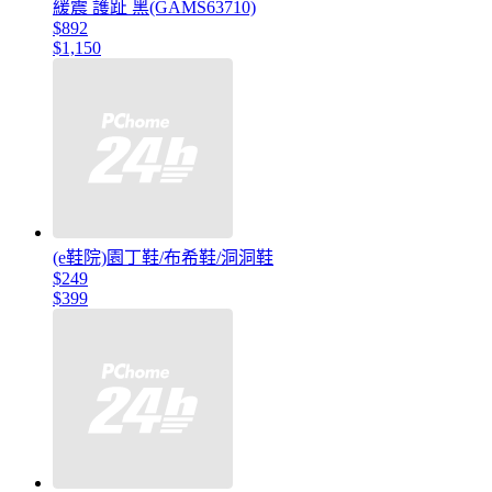
緩震 護趾 黑(GAMS63710)
$892
$1,150
(e鞋院)園丁鞋/布希鞋/洞洞鞋
$249
$399