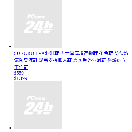
SUNORO EVA洞洞鞋 男士厚底增高拖鞋 布希鞋 防滑透
氣防臭涼鞋 足弓支撐懶人鞋 夏季戶外沙灘鞋 醫護站立
工作鞋
$559
$1,199