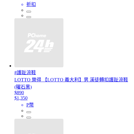
折扣
#護趾涼鞋
LOTTO 樂得 【LOTTO 義大利】男 溪徒轉扣護趾涼鞋
(曜石黑)
$890
$1,350
P幣