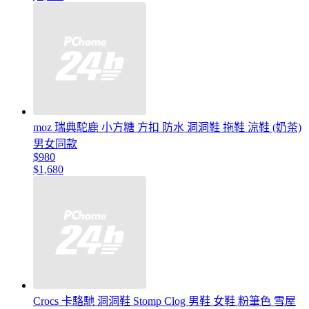
moz 瑞典駝鹿 小方糖 方扣 防水 洞洞鞋 拖鞋 涼鞋 (奶茶)
男女同款
$980
$1,680
Crocs 卡駱馳 洞洞鞋 Stomp Clog 男鞋 女鞋 粉筆色 雪屋