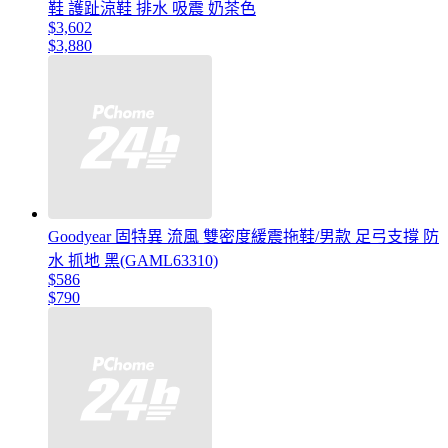
鞋 護趾涼鞋 排水 吸震 奶茶色
$3,602
$3,880
Goodyear 固特異 流風 雙密度緩震拖鞋/男款 足弓支撐 防
水 抓地 黑(GAML63310)
$586
$790