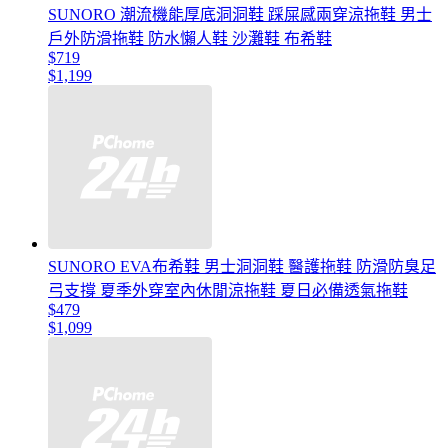
SUNORO 潮流機能厚底洞洞鞋 踩屎感兩穿涼拖鞋 男士
戶外防滑拖鞋 防水懶人鞋 沙灘鞋 布希鞋
$719
$1,199
SUNORO EVA布希鞋 男士洞洞鞋 醫護拖鞋 防滑防臭足
弓支撐 夏季外穿室內休閒涼拖鞋 夏日必備透氣拖鞋
$479
$1,099