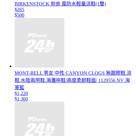
BIRKENSTOCK 勃肯 風防水輕量涼鞋(1雙)
$265
$500
MONT-BELL 男女 中性 CANYON CLOGS 無跟膠鞋.涼
鞋.水陸兩用鞋.海灘拖鞋/高度柔韌鞋面/ 1129556 NV 海
軍藍
$1,220
$1,360