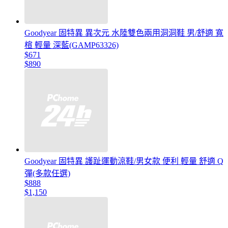
Goodyear 固特異 異次元 水陸雙色兩用洞洞鞋 男/舒適 寬
楦 輕量 深藍(GAMP63326)
$671
$890
Goodyear 固特異 護趾運動涼鞋/男女款 便利 輕量 舒適 Q
彈(多款任選)
$888
$1,150