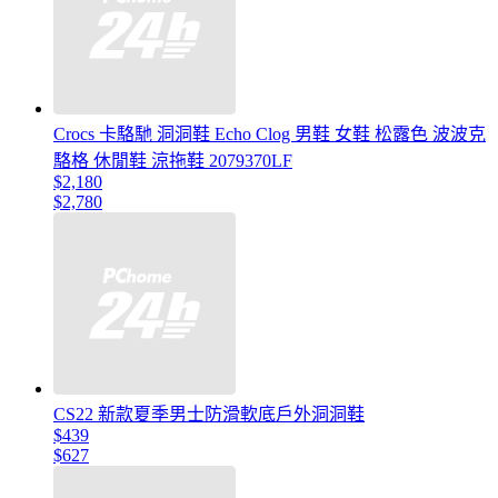
Crocs 卡駱馳 洞洞鞋 Echo Clog 男鞋 女鞋 松露色 波波克
駱格 休閒鞋 涼拖鞋 2079370LF
$2,180
$2,780
CS22 新款夏季男士防滑軟底戶外洞洞鞋
$439
$627