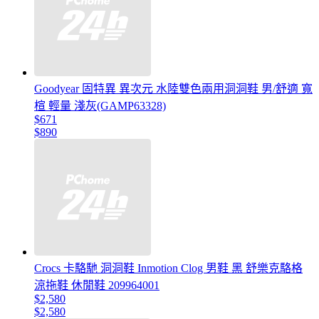
Goodyear 固特異 異次元 水陸雙色兩用洞洞鞋 男/舒適 寬
楦 輕量 淺灰(GAMP63328)
$671
$890
Crocs 卡駱馳 洞洞鞋 Inmotion Clog 男鞋 黑 舒樂克駱格
涼拖鞋 休閒鞋 209964001
$2,580
$2,580