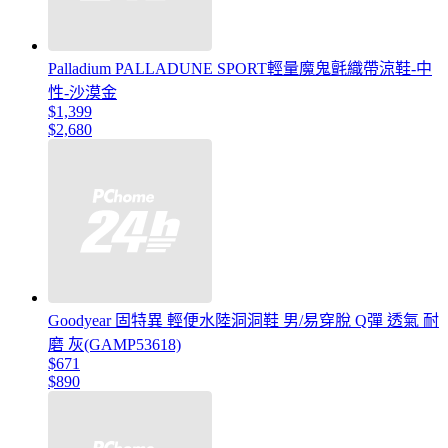
Palladium PALLADUNE SPORT輕量魔鬼氈織帶涼鞋-中
性-沙漠金
$1,399
$2,680
Goodyear 固特異 輕便水陸洞洞鞋 男/易穿脫 Q彈 透氣 耐
磨 灰(GAMP53618)
$671
$890