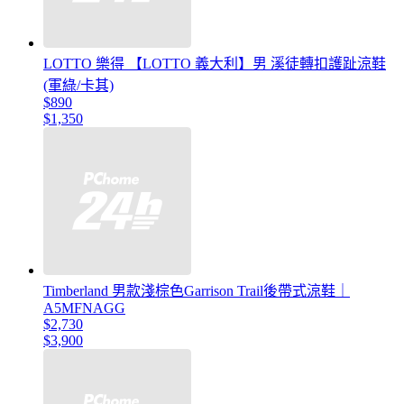
LOTTO 樂得 【LOTTO 義大利】男 溪徒轉扣護趾涼鞋
(軍綠/卡其)
$890
$1,350
Timberland 男款淺棕色Garrison Trail後帶式涼鞋｜
A5MFNAGG
$2,730
$3,900