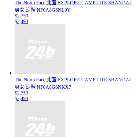
The North Face 北面 EXPLORE CAMP LITE SHANDAL
男女 涼鞋 NF0A8G6NL0Y
$2,759
$3,493
The North Face 北面 EXPLORE CAMP LITE SHANDAL
男女 涼鞋 NF0A8G6NKX7
$2,759
$3,493