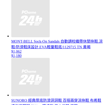
MONT-BELL Sock-On Sandals 自動調校織帶休閒拖鞋.涼
鞋/防滑鞋床設計.EVA輕量鞋底/1129715 TN 黃褐
$1,062
$1,180
SUNORO 經典厚底防滑洞洞鞋 百搭兩穿涼拖鞋 布希鞋