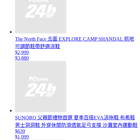
The North Face 北面 EXPLORE CAMP SHANDAL 抓地
可調節鞋帶舒適涼鞋
$2,999
$3,880
SUNORO 父親節禮物首選 夏季百搭EVA涼拖鞋 布希鞋
男士洞洞鞋 外穿休閒防滑透氣足弓支撐 沙灘室內運動鞋
$639
$1,099