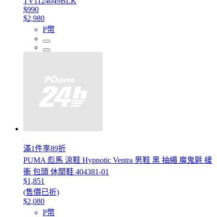
TV1124049BLK
$990
$2,980
P幣
滿1件享89折
PUMA 彪馬 涼鞋 Hypnotic Ventra 男鞋 黑 抽繩 魔鬼氈 緩
衝 包頭 休閒鞋 404381-01
$1,851
(售價已折)
$2,080
P幣