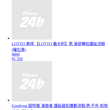
LOTTO 樂得 【LOTTO 義大利】男 溪徒轉扣護趾涼鞋
(曜石黑)
$890
$1,350
Goodyear 固特異 漫遊者 護趾磁扣運動涼鞋/男 戶外 抓地