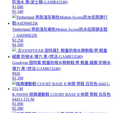
防潑水 黑(波士頓-GAMR43240)
$1,088
$1,540
Timberland 男款淺灰褐色Motion Access防水低筒健走鞋
｜A6D9HEZR
$2,250
$4,500
Goodyear 固特異 輕量防撥水穆勒鞋/男 輕量 緩震 防撥水
彈力 黑 (悠活-GAMR53240)
$926
$1,190
K-SWISS 經典運動鞋 COURT BASE II 休閒 男鞋 白灰色
04411-151-M
$1,090
$2,280