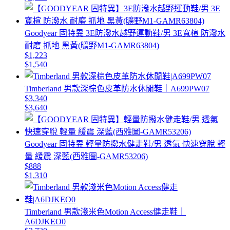
Goodyear 固特異 3E防潑水越野運動鞋/男 3E寬楦 防潑水
耐磨 抓地 黑黃(曠野M1-GAMR63804)
$1,223
$1,540
Timberland 男款深棕色皮革防水休閒鞋｜A699PW07
$3,340
$3,640
Goodyear 固特異 輕量防撥水健走鞋/男 透氣 快速穿脫 輕
量 緩震 深藍(西雅圖-GAMR53206)
$888
$1,310
Timberland 男款淺米色Motion Access健走鞋｜
A6DJKEO0