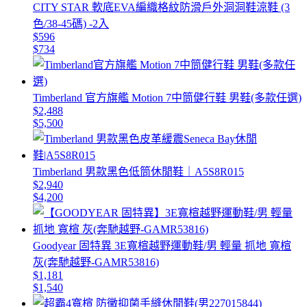
CITY STAR 軟底EVA編織格紋防滑戶外洞洞鞋涼鞋 (3
色/38-45碼) -2入
$596
$734
Timberland 官方旗艦 Motion 7中筒健行鞋 男鞋(多款任選)
$2,488
$5,500
Timberland 男款黑色低筒休閒鞋｜A5S8R015
$2,940
$4,200
Goodyear 固特異 3E寬楦越野運動鞋/男 輕量 抓地 寬楦
灰(奔馳越野-GAMR53816)
$1,181
$1,540