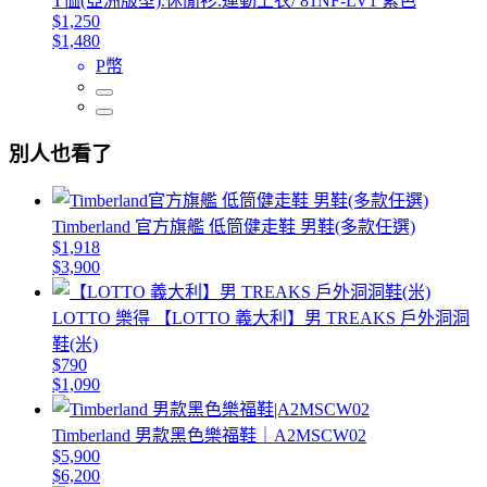
T恤(亞洲版型).休閒衫.運動上衣/ 81NF-LV1 紫色
$1,250
$1,480
P幣
別人也看了
Timberland 官方旗艦 低筒健走鞋 男鞋(多款任選)
$1,918
$3,900
LOTTO 樂得 【LOTTO 義大利】男 TREAKS 戶外洞洞
鞋(米)
$790
$1,090
Timberland 男款黑色樂福鞋｜A2MSCW02
$5,900
$6,200