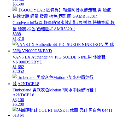
$5,500
Goodyear 固特異 輕量防撥水健走鞋/男 透氣 快速穿脫 輕
量 緩震 棕色(西雅圖-GAMR53201)
$888
$1,310
VANS LX Authentic 44_PIG SUEDE NINE男 休閒鞋
VN000D5KBYD
$1,682
$2,052
Timberland 男款灰色Motion 7防水中筒健行鞋｜
A2NDCEL8
$3,100
$6,200