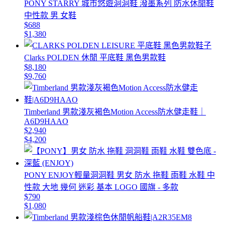
PONY STARRY 城市悠遊洞洞鞋 潑墨系列 防水休閒鞋
中性款 男 女鞋
$688
$1,380
Clarks POLDEN 休閒 平底鞋 黑色男款鞋
$8,180
$9,760
Timberland 男款淺灰褐色Motion Access防水健走鞋｜
A6D9HAAO
$2,940
$4,200
PONY ENJOY輕量洞洞鞋 男女 防水 拖鞋 雨鞋 水鞋 中
性款 大地 幾何 迷彩 基本 LOGO 國旗 - 多款
$790
$1,080