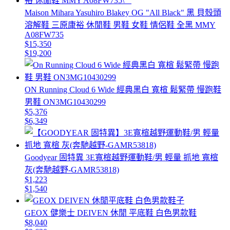
Maison Mihara Yasuhiro Blakey OG "All Black" 黑 貝殼頭
溶解鞋 三原康裕 休閒鞋 男鞋 女鞋 情侶鞋 全黑 MMY
A08FW735
$15,350
$19,200
ON Running Cloud 6 Wide 經典黑白 寬楦 鬆緊帶 慢跑鞋
男鞋 ON3MG10430299
$5,376
$6,349
Goodyear 固特異 3E寬楦越野運動鞋/男 輕量 抓地 寬楦
灰(奔馳越野-GAMR53818)
$1,223
$1,540
GEOX 健樂士 DEIVEN 休閒 平底鞋 白色男款鞋
$8,040