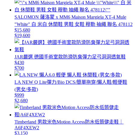
SALOMON 薩洛蒙 x MM6 Maison Margiela XT-4 Mule
"White" 白 米白 休閒鞋 男鞋 女鞋 穆勒 抽繩 聯名 478112
$15,680
$19,600
JAR嚴選 德國手術室款防滑防臭彈力足弓洞洞透氣鞋
$430
$700
LA NEW Q Lite彈力/Bio DCS/簡單拖穿/懶人鞋/輕便鞋
(男女/多款)
$999
$2,680
Timberland 男款米色Motion Access防水低筒健走鞋｜
A6F4XEW2
$3,150