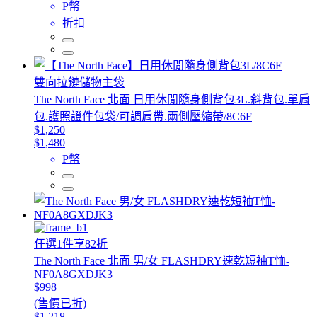
P幣
折扣
雙向拉鏈儲物主袋
The North Face 北面 日用休閒隨身側背包3L.斜背包.單肩
包.護照證件包袋/可調肩帶.兩側壓縮帶/8C6F
$1,250
$1,480
P幣
任選1件享82折
The North Face 北面 男/女 FLASHDRY速乾短袖T恤-
NF0A8GXDJK3
$998
(售價已折)
$1,218