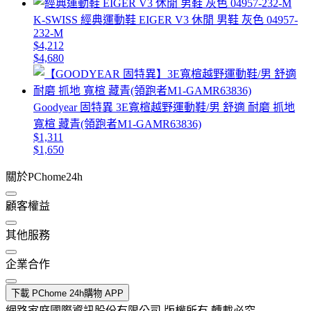
K-SWISS 經典運動鞋 EIGER V3 休閒 男鞋 灰色 04957-
232-M
$4,212
$4,680
Goodyear 固特異 3E寬楦越野運動鞋/男 舒適 耐磨 抓地
寬楦 藏青(領跑者M1-GAMR63836)
$1,311
$1,650
關於PChome24h
顧客權益
其他服務
企業合作
下載 PChome 24h購物 APP
網路家庭國際資訊股份有限公司 版權所有 轉載必究