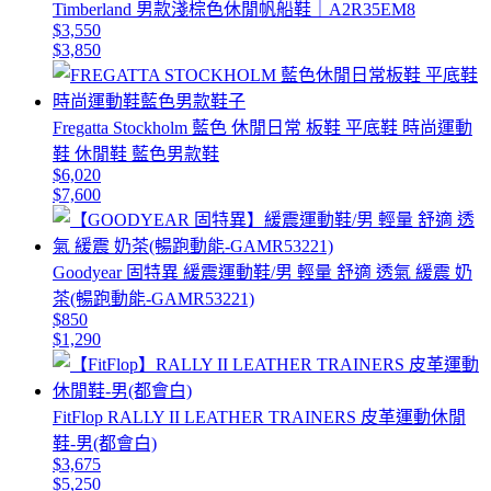
Timberland 男款淺棕色休閒帆船鞋｜A2R35EM8
$3,550
$3,850
Fregatta Stockholm 藍色 休閒日常 板鞋 平底鞋 時尚運動
鞋 休閒鞋 藍色男款鞋
$6,020
$7,600
Goodyear 固特異 緩震運動鞋/男 輕量 舒適 透氣 緩震 奶
茶(暢跑動能-GAMR53221)
$850
$1,290
FitFlop RALLY II LEATHER TRAINERS 皮革運動休閒
鞋-男(都會白)
$3,675
$5,250