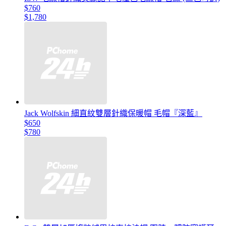
$760
$1,780
Jack Wolfskin 細直紋雙層針織保暖帽 毛帽『深藍』
$650
$780