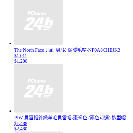
The North Face 北面 男/女 保暖毛帽-NF0A8CHEJK3
$1,011
$1,280
ISW 貝雷帽針織羊毛貝雷帽-棗褐色 (兩色可選) 造型帽
$1,488
$2,480