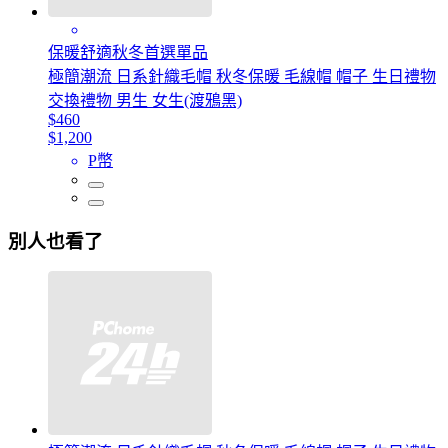
保暖舒適秋冬首選單品
極簡潮流 日系針織毛帽 秋冬保暖 毛線帽 帽子 生日禮物
交換禮物 男生 女生(渡鴉黑)
$460
$1,200
P幣
別人也看了