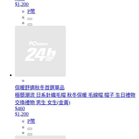
$1,200
P幣
保暖舒適秋冬首選單品
極簡潮流 日系針織毛帽 秋冬保暖 毛線帽 帽子 生日禮物
交換禮物 男生 女生(金黃)
$460
$1,200
P幣