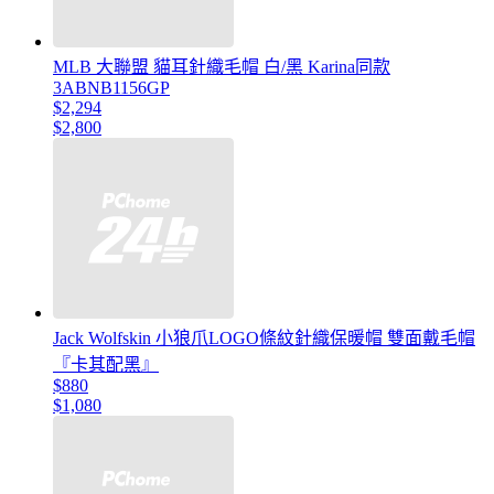
MLB 大聯盟 貓耳針織毛帽 白/黑 Karina同款
3ABNB1156GP
$2,294
$2,800
Jack Wolfskin 小狼爪LOGO條紋針織保暖帽 雙面戴毛帽
『卡其配黑』
$880
$1,080