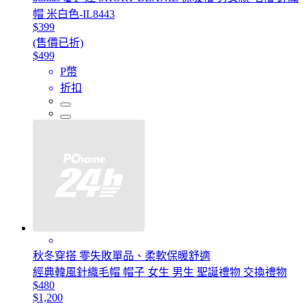
帽 米白色-IL8443
$399
(售價已折)
$499
P幣
折扣
秋冬穿搭 零失敗單品、柔軟保暖舒適
經典韓風針織毛帽 帽子 女生 男生 聖誕禮物 交換禮物
$480
$1,200