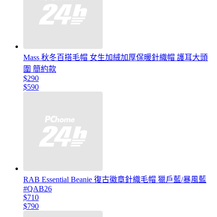
Mass 秋冬百搭毛帽 女生加絨加厚保暖針織帽 護耳大頭
圍 簡約款
$290
$590
RAB Essential Beanie 復古徽章針織毛帽 獵戶藍/暴風藍
#QAB26
$710
$790