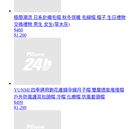
極簡潮流 日系針織毛帽 秋冬保暖 毛線帽 帽子 生日禮物
交換禮物 男生 女生(草木灰)
$460
$1,200
YUNMI 四季通用鉤花產婦孕婦月子帽 雙層透氣堆堆帽
戶外防風護耳包頭帽 冷帽 化療帽 防風套頭帽
$499
$1,299