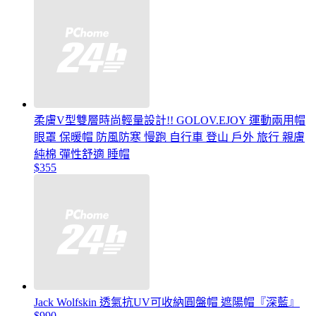
柔膚V型雙層時尚輕量設計!! GOLOV.EJOY 運動兩用帽
眼罩 保暖帽 防風防寒 慢跑 自行車 登山 戶外 旅行 親膚
純棉 彈性舒適 睡帽
$355
Jack Wolfskin 透氣抗UV可收納圓盤帽 遮陽帽『深藍』
$990