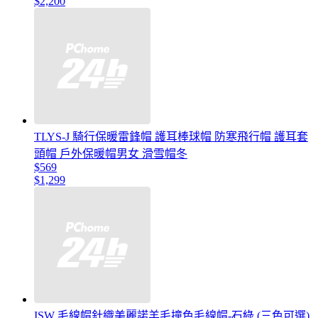
$2,200
TLYS-J 騎行保暖雷鋒帽 護耳棒球帽 防寒飛行帽 護耳套
頭帽 戶外保暖帽男女 滑雪帽冬
$569
$1,299
ISW 毛線帽針織美麗諾羊毛撞色毛線帽-石綠 (三色可選)