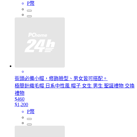
P幣
街頭必備小帽，修飾臉型、男女皆可搭配。
極簡針織毛帽 日系中性風 帽子 女生 男生 聖誕禮物 交換
禮物
$460
$1,200
P幣