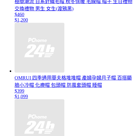
極簡潮流 日系針織毛帽 秋冬保暖 毛線帽 帽子 生日禮物
交換禮物 男生 女生(渡鴉黑)
$460
$1,200
OMRUI 四季通用華夫格堆堆帽 產婦孕婦月子帽 百搭顯
臉小冷帽 化療帽 包頭帽 防風套頭帽 睡帽
$399
$1,099