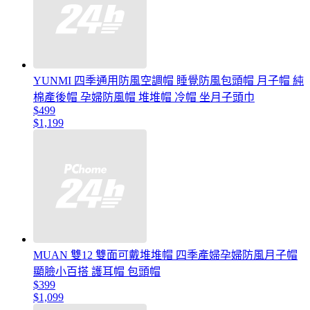
YUNMI 四季通用防風空調帽 睡覺防風包頭帽 月子帽 純
棉產後帽 孕婦防風帽 堆堆帽 冷帽 坐月子頭巾
$499
$1,199
MUAN 雙12 雙面可戴堆堆帽 四季產婦孕婦防風月子帽
顯臉小百搭 護耳帽 包頭帽
$399
$1,099