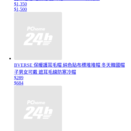
$1,350
$1,500
BVERSE 保暖護耳毛帽 純色貼布標堆堆帽 冬天韓國帽
子男女可戴 遮耳毛線防寒冷帽
$289
$684