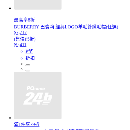
最高享8折
BURBERRY 巴寶莉 經典LOGO羊毛針織毛帽(任選)
$7,717
(售價已折)
$9,411
P幣
折扣
滿1件享79折