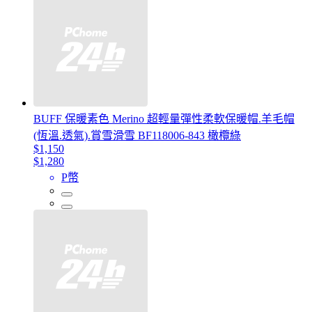
BUFF 保暖素色 Merino 超輕量彈性柔軟保暖帽.羊毛帽
(恆溫.透氣).賞雪滑雪 BF118006-843 橄欖綠
$1,150
$1,280
P幣