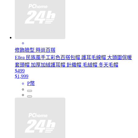
修飾臉型 時尚百搭
Ellea 民族風手工彩色百搭包帽 護耳毛線帽 大頭圍保暖
套頭帽 加厚加絨護耳帽 針織帽 毛絨帽 冬天毛帽
$499
$1,999
P幣