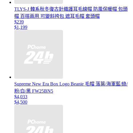
TLYS-J 韓系秋冬復古針織護耳毛線帽 防風保暖帽 包頭
帽 百搭兩用 可變斜挎包 遮耳毛帽 套頭帽
$239
$1,199
Supreme New Era Box Logo Beanie 毛帽 落葉/海軍藍/綠/
粉/白/黑 FW25BN5
$4,033
$4,500