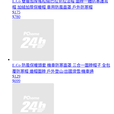
E.Co 雙層加厚搖粒絨巴拉克拉法帽 圍脖一體防寒護耳
帽 加絨加厚保暖帽 車用防風面罩 戶外防寒帽
$175
$780
E.Co 防風保暖頭套 機車防寒面罩 三合一圍脖帽子 全包
覆防寒帽 連帽圍脖 戶外登山/出國滑雪/機車通
$129
$699