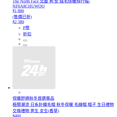
The North Face 北面 男/女 絨毛保暖飛行帽-
NF0A8CHUWOO
$1,880
(售價已折)
$2,380
P幣
折扣
保暖舒適秋冬首選單品
極簡潮流 日系針織毛帽 秋冬保暖 毛線帽 帽子 生日禮物
交換禮物 男生 女生(香草)
$460