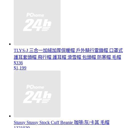
TLYS-J 三合一加絨加厚保暖帽 戶外騎行雷鋒帽 口罩式
護耳套頭帽 飛行帽 護耳帽 滑雪帽 包頭帽 防寒帽 毛帽
$336
$1,199
Stussy Stussy Stock Cuff Beanie 咖啡/灰/卡其 毛帽
1321020