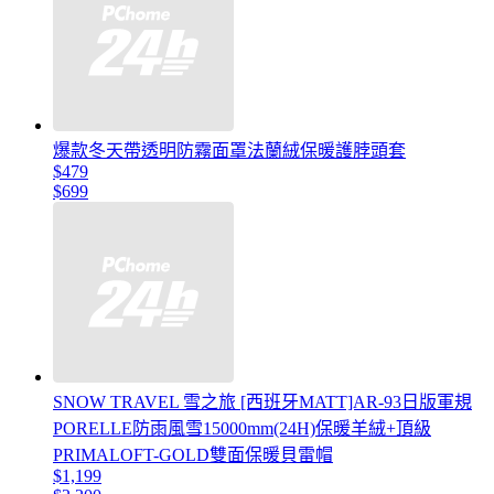
爆款冬天帶透明防霧面罩法蘭絨保暖護脖頭套
$479
$699
SNOW TRAVEL 雪之旅 [西班牙MATT]AR-93日版軍規
PORELLE防雨風雪15000mm(24H)保暖羊絨+頂級
PRIMALOFT-GOLD雙面保暖貝雷帽
$1,199