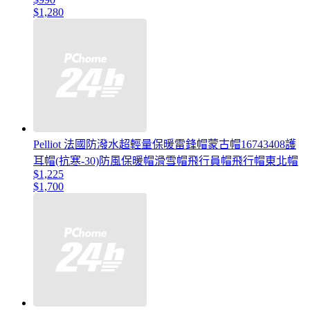
$1,280
Pelliot 法國防潑水超輕量保暖雷鋒帽蒙古帽16743408護
耳帽(抗寒-30)防風保暖帽滑雪帽飛行員帽飛行帽東北帽
$1,225
$1,700