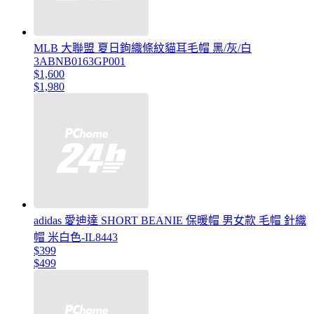
MLB 大聯盟 夏日鉤織條紋貓耳毛帽 黑/灰/白
3ABNB0163GP001
$1,600
$1,980
adidas 愛迪達 SHORT BEANIE 保暖帽 男女款 毛帽 針織
帽 米白色-IL8443
$399
$499