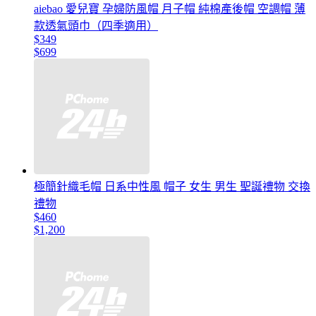
aiebao 愛兒寶 孕婦防風帽 月子帽 純棉產後帽 空調帽 薄
款透氣頭巾（四季適用）
$349
$699
極簡針織毛帽 日系中性風 帽子 女生 男生 聖誕禮物 交換
禮物
$460
$1,200