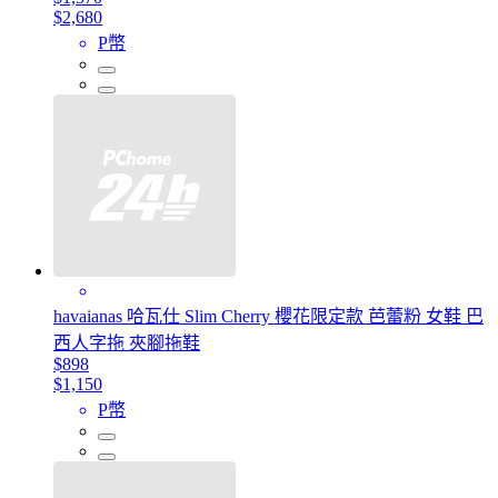
$2,680
P幣
havaianas 哈瓦仕 Slim Cherry 櫻花限定款 芭蕾粉 女鞋 巴
西人字拖 夾腳拖鞋
$898
$1,150
P幣