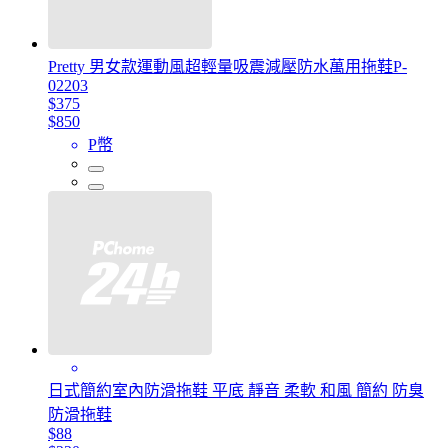
Pretty 男女款運動風超輕量吸震減壓防水萬用拖鞋P-
02203
$375
$850
P幣
日式簡約室內防滑拖鞋 平底 靜音 柔軟 和風 簡約 防臭
防滑拖鞋
$88