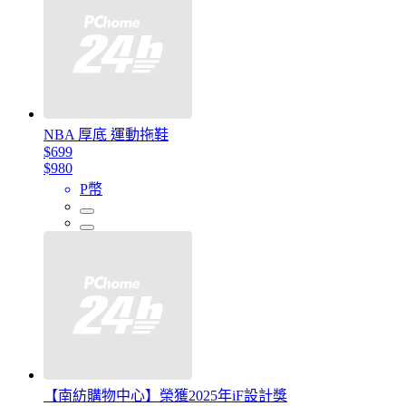
NBA 厚底 運動拖鞋
$699
$980
P幣
【南紡購物中心】榮獲2025年iF設計獎