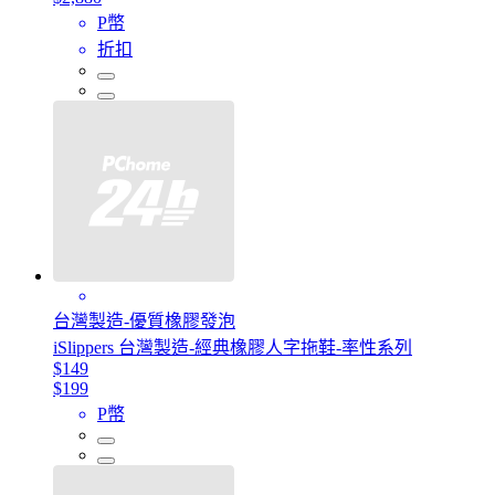
P幣
折扣
台灣製造-優質橡膠發泡
iSlippers 台灣製造-經典橡膠人字拖鞋-率性系列
$149
$199
P幣