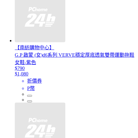
【南紡購物中心】
G.P 啟蒙 (女)d6系列 VERVE穩定厚底透氣雙帶運動拖鞋
女鞋-紫色
$790
$1,080
折價券
P幣