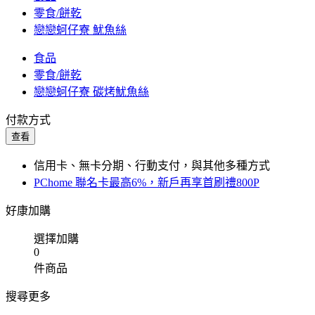
零食/餅乾
戀戀蚵仔寮 魷魚絲
食品
零食/餅乾
戀戀蚵仔寮 碳烤魷魚絲
付款方式
查看
信用卡、無卡分期、行動支付，與其他多種方式
PChome 聯名卡最高6%，新戶再享首刷禮800P
好康加購
選擇加購
0
件商品
搜尋更多