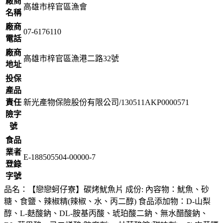
廠商
高雄市梓官區漁會
名稱
廠商
07-6176110
電話
廠商
高雄市梓官區漁港二路32號
地址
投保
產品
責任
新光產物保險股份有限公司/130511AKP0000571
險字
號
食品
業者
E-188505504-00000-7
登錄
字號
品名：【戀戀蚵仔寮】碳烤魷魚片 成份: 內容物：魷魚、砂
糖、食鹽、辣椒精(辣椒、水、丙二醇) 食品添加物：D-山梨
醇、L-麩酸鈉、DL-胺基丙酸、琥珀酸二鈉、無水醋酸鈉、