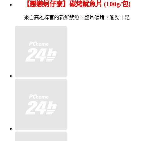
【戀戀蚵仔寮】碳烤魷魚片
(100g/
包
)
來自高雄梓官的新鮮魷魚，整片碳烤、嚼勁十足