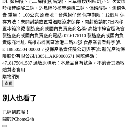
DL-蘋果酸、己二烯酸(防腐劑)、甘草酸銨(甜味劑)、5'-次黃嘌
呤核苷磷酸二鈉、5'-鳥嘌呤核苷磷酸二鈉、偏磷酸鈉、焦糖色
素 重量： 100公克 原產地：台灣蚵仔寮 保存期限：12個月 保
存方法：未開封請放置常溫陰涼處保存，開封後請於7日內移
置冰箱冷藏 製造廠商或國內負責廠商名稱: 高雄市梓官區漁會
製造廠商或國內負責廠商電話: 07-6176110 製造廠商或國內負
責廠商地址: 高雄市梓官區漁港二路32號 食品業者登錄字號:
E-188505504-00000-7 投保產品責任險公司與字號: 新光產物保
險股份有限公司/130511AKP0000571 國際條碼：
4718175041587 過敏原標示：本產品含有魷魚，不適合其過敏
體質者食用
購物須知
查看
別人也看了
已經到底囉！
關於PChome24h