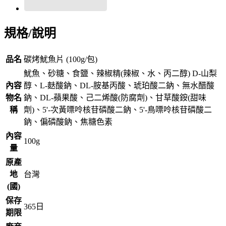
規格/說明
品名
碳烤魷魚片 (100g/包)
魷魚、砂糖、食鹽、辣椒精(辣椒、水、丙二醇) D-山梨
內容
醇、L-麩酸鈉、DL-胺基丙酸、琥珀酸二鈉、無水醋酸
物名
鈉、DL-蘋果酸、己二烯酸(防腐劑)、甘草酸銨(甜味
稱
劑)、5'-次黃嘌呤核苷磷酸二鈉、5'-鳥嘌呤核苷磷酸二
鈉、偏磷酸鈉、焦糖色素
內容
100g
量
原產
地
台灣
(國)
保存
365
日
期限