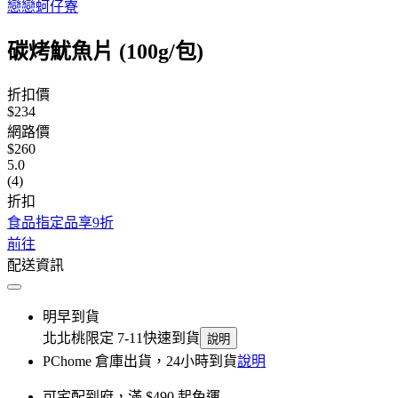
戀戀蚵仔寮
碳烤魷魚片 (100g/包)
折扣價
$234
網路價
$260
5.0
(4)
折扣
食品指定品享9折
前往
配送資訊
明早到貨
北北桃限定 7-11快速到貨
說明
PChome 倉庫出貨，24小時到貨
說明
可宅配到府，滿 $490 起免運