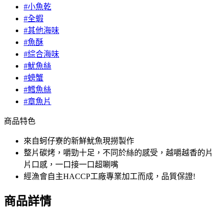
#小魚乾
#全蝦
#其他海味
#魚酥
#綜合海味
#魷魚絲
#螃蟹
#鱈魚絲
#章魚片
商品特色
來自蚵仔寮的新鮮魷魚現撈製作
整片碳烤，嚼勁十足，不同於絲的感受，越嚼越香的片
片口感，一口接一口超唰嘴
經漁會自主HACCP工廠專業加工而成，品質保證!
商品詳情