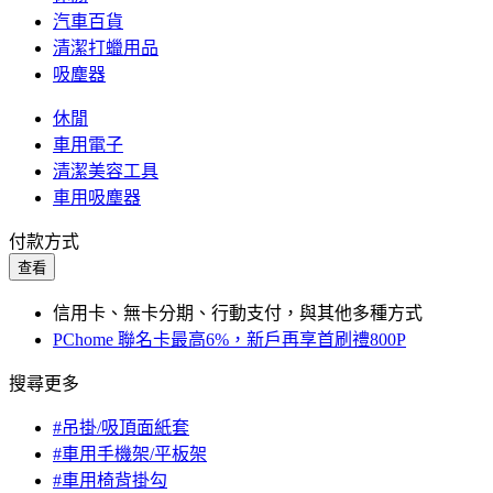
汽車百貨
清潔打蠟用品
吸塵器
休閒
車用電子
清潔美容工具
車用吸塵器
付款方式
查看
信用卡、無卡分期、行動支付，與其他多種方式
PChome 聯名卡最高6%，新戶再享首刷禮800P
搜尋更多
#吊掛/吸頂面紙套
#車用手機架/平板架
#車用椅背掛勾