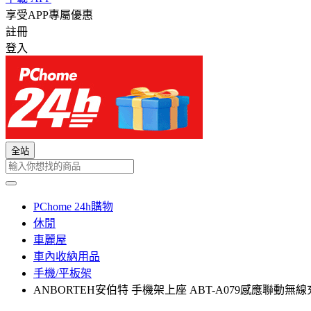
享受APP專屬優惠
註冊
登入
全站
PChome 24h購物
休閒
車麗屋
車內收納用品
手機/平板架
ANBORTEH安伯特 手機架上座 ABT-A079感應聯動