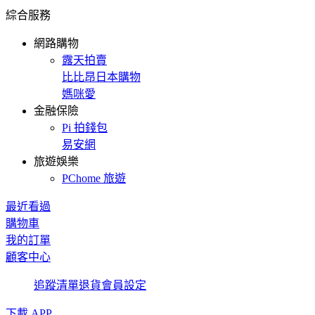
綜合服務
網路購物
露天拍賣
比比昂日本購物
媽咪愛
金融保險
Pi 拍錢包
易安網
旅遊娛樂
PChome 旅遊
最近看過
購物車
我的訂單
顧客中心
追蹤清單
退貨
會員設定
下載 APP