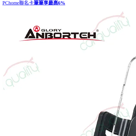
PChome聯名卡
筆筆享最高
6%