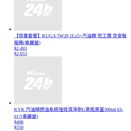
【保養套餐】KUGA 5W20 1Lx5+汽油精 完工價 含安裝
服務(車麗屋)
$2,493
$2,653
KYK 汽油精燃油系統強效清淨劑G黑瓶黑蓋300ml 63-
017(車麗屋)
$498
$550