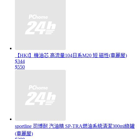
【HKI】機油芯 高流量104日系M20 短 磁性(車麗屋)
$344
$550
sportline 司博耐 汽油精 SP-TRA燃油系統清潔300ml綠罐
(車麗屋)