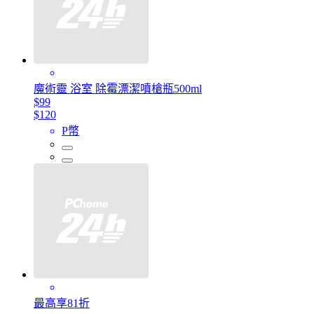
魔術靈 浴室 除霉漂潔噴槍瓶500ml
$99
$120
P幣
最高享81折