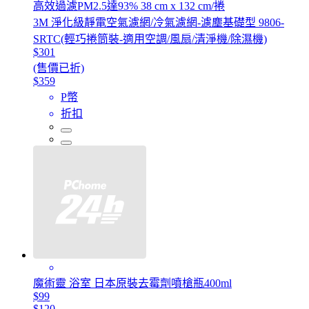
高效過濾PM2.5達93% 38 cm x 132 cm/捲
3M 淨化級靜電空氣濾網/冷氣濾網-濾塵基礎型 9806-
SRTC(輕巧捲筒裝-適用空調/風扇/清淨機/除濕機)
$301
(售價已折)
$359
P幣
折扣
魔術靈 浴室 日本原裝去霉劑噴槍瓶400ml
$99
$120