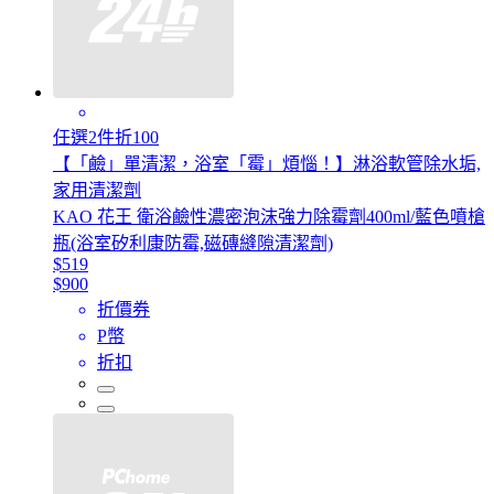
任選2件折100
【「鹼」單清潔，浴室「霉」煩惱！】淋浴軟管除水垢,
家用清潔劑
KAO 花王 衛浴鹼性濃密泡沫強力除霉劑400ml/藍色噴槍
瓶(浴室矽利康防霉,磁磚縫隙清潔劑)
$519
$900
折價券
P幣
折扣