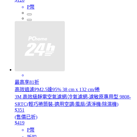
P幣
最高享81折
高效過濾PM2.5達95% 38 cm x 132 cm/捲
3M 高效級靜電空氣濾網/冷氣濾網-濾敏原專用型 9808-
SRTC(輕巧捲筒裝-適用空調/風扇/清淨機/除濕機)
$351
(售價已折)
$419
P幣