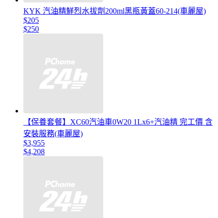
KYK 汽油精鮮烈水拔劑200ml黑瓶黃蓋60-214(車麗屋)
$205
$250
【保養套餐】XC60汽油車0W20 1Lx6+汽油精 完工價 含
安裝服務(車麗屋)
$3,955
$4,208