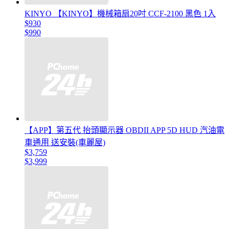
KINYO 【KINYO】機械箱扇20吋 CCF-2100 黑色 1入
$930
$990
【APP】第五代 抬頭顯示器 OBDII APP 5D HUD 汽油電
車通用 送安裝(車麗屋)
$3,759
$3,999