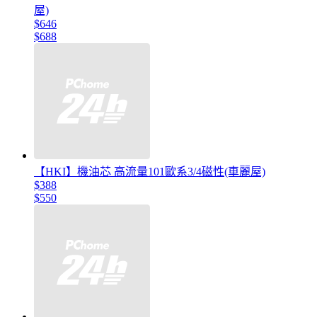
屋)
$646
$688
【HKI】機油芯 高流量101歐系3/4磁性(車麗屋)
$388
$550