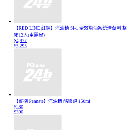
【RED LINE 紅線】汽油精 SI-1 全效燃油系統清潔劑 整
箱12入(車麗屋)
$4,977
$5,295
【賓德 Pennate】汽油精 酷樂跑 150ml
$280
$390