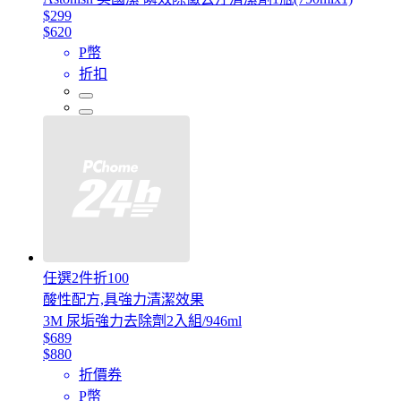
$299
$620
P幣
折扣
任選2件折100
酸性配方,具強力清潔效果
3M 尿垢強力去除劑2入組/946ml
$689
$880
折價券
P幣