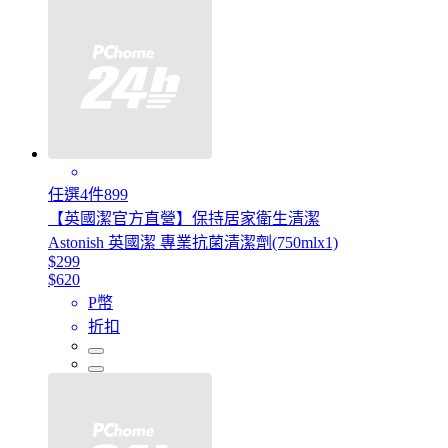
任選4件899
【英國潔官方直營】保持居家衛生清潔
Astonish 英國潔 專業抗菌清潔劑(750mlx1)
$299
$620
P幣
折扣