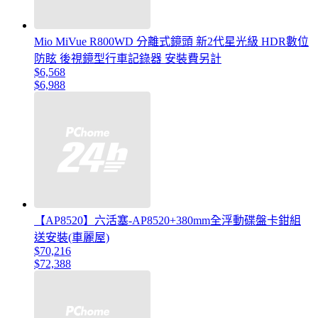
Mio MiVue R800WD 分離式鏡頭 新2代星光級 HDR數位
防眩 後視鏡型行車記錄器 安裝費另計
$6,568
$6,988
【AP8520】六活塞-AP8520+380mm全浮動碟盤卡鉗組
送安裝(車麗屋)
$70,216
$72,388