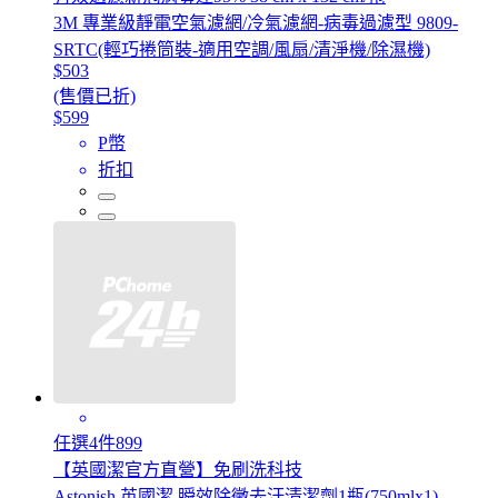
3M 專業級靜電空氣濾網/冷氣濾網-病毒過濾型 9809-
SRTC(輕巧捲筒裝-適用空調/風扇/清淨機/除濕機)
$503
(售價已折)
$599
P幣
折扣
任選4件899
【英國潔官方直營】免刷洗科技
Astonish 英國潔 瞬效除黴去汙清潔劑1瓶(750mlx1)