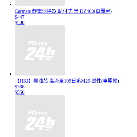
Carmate 靜電消除器 貼付式 黑 DZ463(車麗屋)
$447
$500
【HKI】機油芯 高流量105日系M20 磁性(車麗屋)
$388
$550