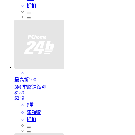
折扣
最高折100
3M 塑膠清潔劑
$189
$249
P幣
滿額贈
折扣