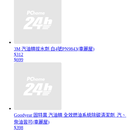
3M 汽油精拔水劑 白4號PN9843(車麗屋)
$312
$699
Goodyear 固特異 汽油精 全效燃油系統除碳清潔劑_汽、
柴油皆可(車麗屋)
$398