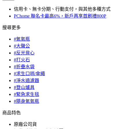
信用卡、無卡分期、行動支付，與其他多種方式
PChome 聯名卡最高6%，新戶再享首刷禮800P
搜尋更多
#氧氣瓶
#大聲公
#反光背心
#打火石
#折疊水袋
#求生口哨/傘繩
#淨水過濾器
#登山爐具
#緊急求生毯
#隨身氧氣瓶
商品特色
原廠公司貨