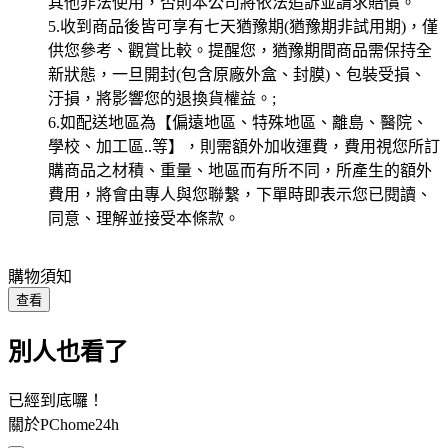
其他非法使用，否則本公司將依法追訴並請求賠償。
5.收到商品後皆可享有七天猶豫期(猶豫期非試用期)，僅
供您參考、觀賞比較。提醒您，猶豫期間商品需保持全
新狀態，一旦開封(包含原廠外盒、封膜)、包裝受損、
汙損，將影響您的退換貨權益。;
6.如配送地區為【偏遠地區、特殊地區、離島、醫院、
學校、加工區..等】，則需額外加收運費，費用視您所訂
購商品之材積、重量、地區而有所不同，所產生的額外
費用，將會由專人與您聯繫，下單時即表示您已閱讀、
同意、理解並接受本條款。
購物須知
查看
別人也看了
已經到底囉！
關於PChome24h