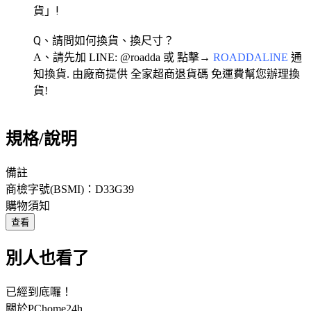
貨」!
Q、請問如何換貨、換尺寸？
A、請先加 LINE: @roadda 或 點擊→
ROADDALINE
通
知換貨. 由廠商提供 全家超商退貨碼 免運費幫您辦理換
貨!
規格/說明
備註
商檢字號(BSMI)：D33G39
購物須知
查看
別人也看了
已經到底囉！
關於PChome24h