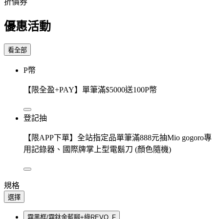
折價券
優惠活動
看全部
P幣
【限全盈+PAY】單筆滿$5000送100P幣
登記抽
【限APP下單】全站指定品單筆滿888元抽Mio gogoro專
用記錄器、國際牌掌上型電鬍刀 (顏色隨機)
規格
選擇
霧黑框/霧鈦金藍腳+綠REVO_F