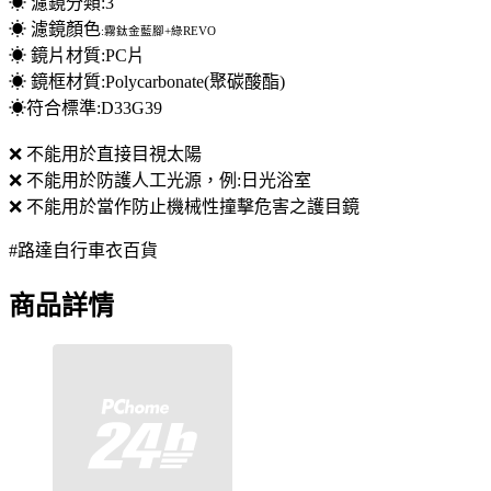
☀ 濾鏡分類:3
☀ 濾鏡顏色
:
霧鈦金藍腳+綠REVO
☀ 鏡片材質:PC片
☀ 鏡框材質:Polycarbonate(聚碳酸酯)
☀符合標準:D33G39
❌ 不能用於直接目視太陽
❌ 不能用於防護人工光源，例:日光浴室
❌ 不能用於當作防止機械性撞擊危害之護目鏡
#路達自行車衣百貨
商品詳情