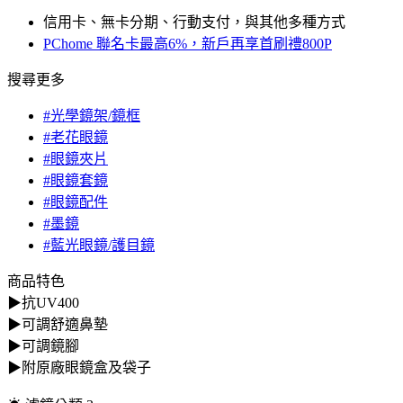
信用卡、無卡分期、行動支付，與其他多種方式
PChome 聯名卡最高6%，新戶再享首刷禮800P
搜尋更多
#光學鏡架/鏡框
#老花眼鏡
#眼鏡夾片
#眼鏡套鏡
#眼鏡配件
#墨鏡
#藍光眼鏡/護目鏡
商品特色
▶抗UV400
▶可調舒適鼻墊
▶可調鏡腳
▶附原廠眼鏡盒及袋子