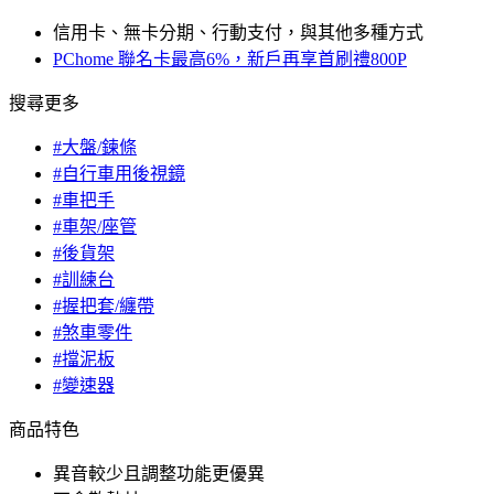
信用卡、無卡分期、行動支付，與其他多種方式
PChome 聯名卡最高6%，新戶再享首刷禮800P
搜尋更多
#大盤/鍊條
#自行車用後視鏡
#車把手
#車架/座管
#後貨架
#訓練台
#握把套/纏帶
#煞車零件
#擋泥板
#變速器
商品特色
異音較少且調整功能更優異