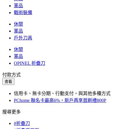
軍品
戰術裝備
休閒
軍品
戶外刀具
休閒
軍品
OPINEL 折疊刀
付款方式
查看
信用卡、無卡分期、行動支付，與其他多種方式
PChome 聯名卡最高6%，新戶再享首刷禮800P
搜尋更多
#折疊刀