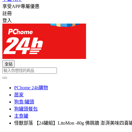
享受APP專屬優惠
註冊
登入
全站
PChome 24h購物
居家
狗食/罐頭
狗罐頭餐包
主食罐
怪獸部落 【24罐組】LitoMon -80g 佛跳牆 澎湃美味