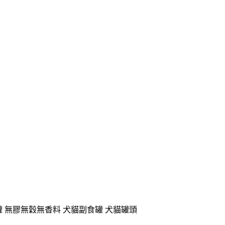
四喜罐 無膠無穀無香料 犬貓副食罐 犬貓罐頭