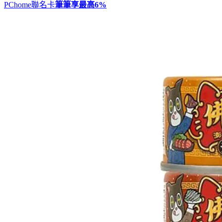
PChome聯名卡
筆筆享最高
6%