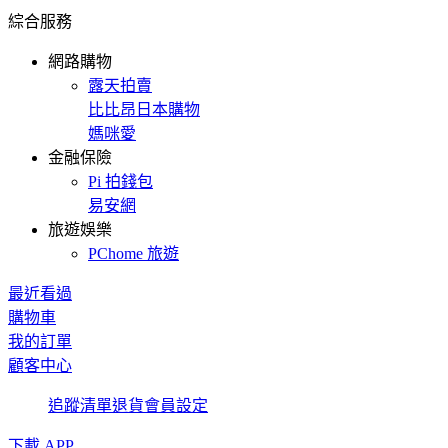
綜合服務
網路購物
露天拍賣
比比昂日本購物
媽咪愛
金融保險
Pi 拍錢包
易安網
旅遊娛樂
PChome 旅遊
最近看過
購物車
我的訂單
顧客中心
追蹤清單
退貨
會員設定
下載 APP