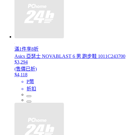
滿1件享8折
Asics 亞瑟士 NOVABLAST 6 男 跑步鞋 1011C243700
$3,294
(售價已折)
$4,118
P幣
折扣