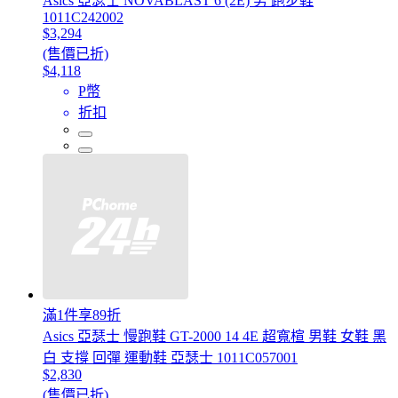
Asics 亞瑟士 NOVABLAST 6 (2E) 男 跑步鞋
1011C242002
$3,294
(售價已折)
$4,118
P幣
折扣
滿1件享89折
Asics 亞瑟士 慢跑鞋 GT-2000 14 4E 超寬楦 男鞋 女鞋 黑
白 支撐 回彈 運動鞋 亞瑟士 1011C057001
$2,830
(售價已折)