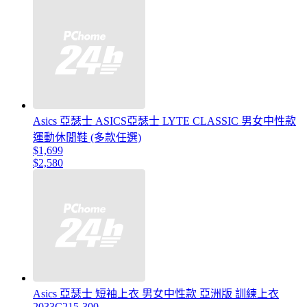
Asics 亞瑟士 ASICS亞瑟士 LYTE CLASSIC 男女中性款
運動休閒鞋 (多款任選)
$1,699
$2,580
Asics 亞瑟士 短袖上衣 男女中性款 亞洲版 訓練上衣
2033C215-300