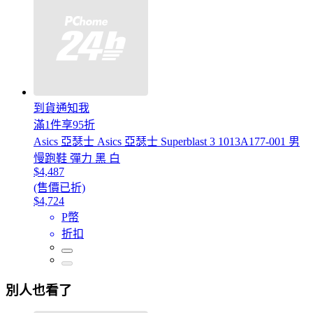
到貨通知我
滿1件享95折
Asics 亞瑟士 Asics 亞瑟士 Superblast 3 1013A177-001 男
慢跑鞋 彈力 黑 白
$4,487
(售價已折)
$4,724
P幣
折扣
別人也看了