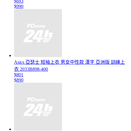
$693
$990
Asics 亞瑟士 短袖上衣 男女中性款 漢字 亞洲版 訓練上
衣 2033B898-400
$801
$890