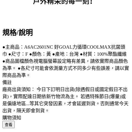
規格/說明
●主商品：A6AC2601NC 好GOAL力循環COOLMAX抗菌頭
巾 ●尺寸：F ●顏色：黃 ●產地：台灣 ●材質：100%聚酯纖維
●商品圖檔顏色視電腦螢幕設定略有差異，請依實際商品顏色
為準。 ●各尺寸可能會依測量方式不同多少有些誤差，請以實
際商品為準。
備註
廠商出貨須知： 今日下訂明日出貨(除遇假日或國定假日不出
貨)，實際配達日期依新竹物流為主。 若遇特殊節日(爆量)或
是偏遠地區...等其它突發因素，才會延遲到貨。否則通常今天
出貨，隔天即會到貨。
購物須知
查看