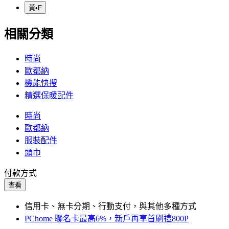
黃•F
相關分類
時尚
歐都納
機能快搜
精選保暖配件
時尚
歐都納
服裝配件
頭巾
付款方式
查看
信用卡、無卡分期、行動支付，與其他多種方式
PChome 聯名卡最高6%，新戶再享首刷禮800P