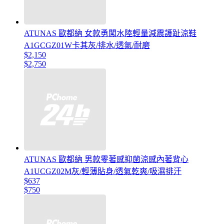
ATUNAS 歐都納 女款勇闖水陸輕量減震護趾涼鞋
A1GCGZ01W卡其灰/排水/透氣/耐磨
$2,150
$2,750
ATUNAS 歐都納 男款零著感抑菌涼感內著背心
A1UCGZ02M灰/輕薄貼身/透氣乾爽/吸濕排汗
$637
$750