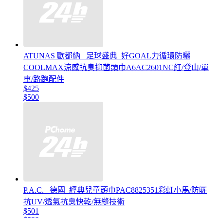
ATUNAS 歐都納 _足球盛典_好GOAL力循環防曬
COOLMAX涼感抗臭抑菌頭巾A6AC2601NC紅/登山/單
車/路跑配件
$425
$500
P.A.C. _德國_經典兒童頭巾PAC8825351彩虹小馬/防曬
抗UV/透氣抗臭快乾/無縫技術
$501