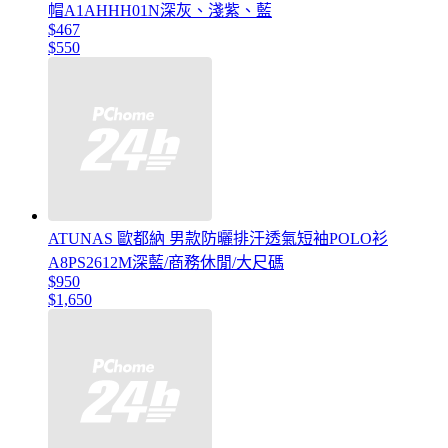
帽A1AHHH01N深灰、淺紫、藍
$467
$550
ATUNAS 歐都納 男款防曬排汗透氣短袖POLO衫
A8PS2612M深藍/商務休閒/大尺碼
$950
$1,650