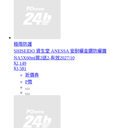
極限防護
SHISEIDO 資生堂 ANESSA 安耐曬金鑽防曬露
NA5X60ml買2送2-有效2027/10
$2,149
$3,581
折價券
P幣