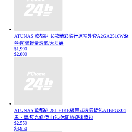
ATUNAS 歐都納 女款精彩隨行連帽外套A2GA2516W深
藍/防曬輕量透氣/大尺碼
$1,990
$2,800
ATUNAS 歐都納 28L HIKE網架式透氣背包A1BPGZ04
黑、藍/反光條/登山包/休閒旅遊後背包
$2,550
$3,950