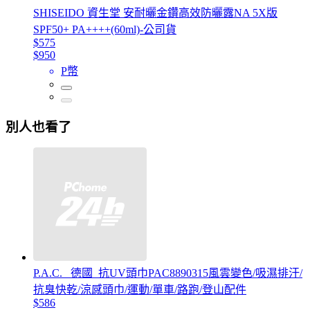
SHISEIDO 資生堂 安耐曬金鑽高效防曬露NA 5X版
SPF50+ PA++++(60ml)-公司貨
$575
$950
P幣
別人也看了
P.A.C. _德國_抗UV頭巾PAC8890315風雲變色/吸濕排汗/
抗臭快乾/涼感頭巾/運動/單車/路跑/登山配件
$586