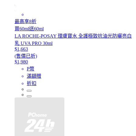
最高享8折
買60ml送60ml
LA ROCHE-POSAY 理膚寶水 全護極致抗油光防曬亮白
乳 UVA PRO 30ml
$1,663
(售價已折)
$1,980
P幣
滿額贈
折扣