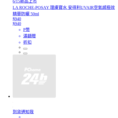
6/15新品上市
LA ROCHE-POSAY 理膚寶水 安得利UVAIR空氣感極效
精華防曬 50ml
$940
$940
P幣
滿額贈
折扣
到貨通知我