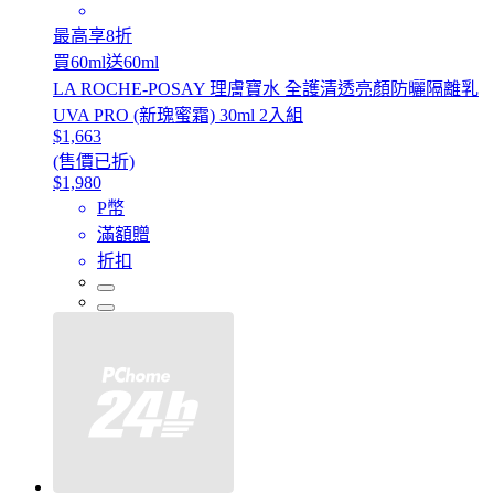
最高享8折
買60ml送60ml
LA ROCHE-POSAY 理膚寶水 全護清透亮顏防曬隔離乳
UVA PRO (新瑰蜜霜) 30ml 2入組
$1,663
(售價已折)
$1,980
P幣
滿額贈
折扣