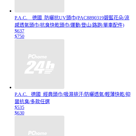
P.A.C. _ 德國_防曬抗UV頭巾(PAC8890319碧藍花朵/涼
感透氣頭巾/抗臭快乾頭巾/運動/登山/路跑/單車配件)
$637
$750
P.A.C. _德國_經典頭巾/吸濕排汗/防曬透氣/輕薄快乾/抑
菌抗臭/多款任選
$535
$630