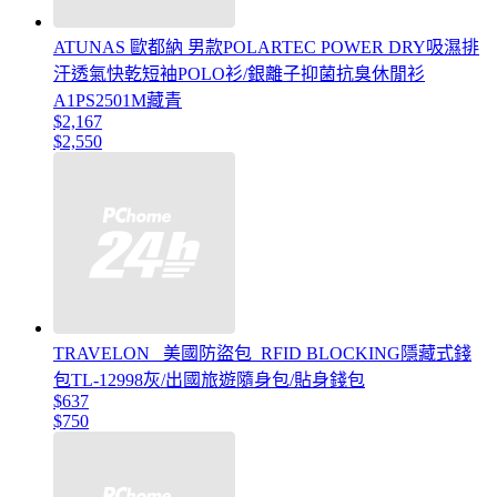
ATUNAS 歐都納 男款POLARTEC POWER DRY吸濕排
汗透氣快乾短袖POLO衫/銀離子抑菌抗臭休閒衫
A1PS2501M藏青
$2,167
$2,550
TRAVELON _美國防盜包_RFID BLOCKING隱藏式錢
包TL-12998灰/出國旅遊隨身包/貼身錢包
$637
$750