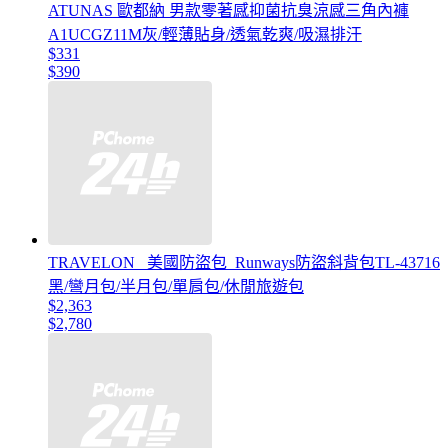
ATUNAS 歐都納 男款零著感抑菌抗臭涼感三角內褲
A1UCGZ11M灰/輕薄貼身/透氣乾爽/吸濕排汗
$331
$390
TRAVELON _美國防盜包_Runways防盜斜背包TL-43716
黑/彎月包/半月包/單肩包/休閒旅遊包
$2,363
$2,780