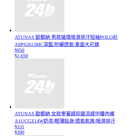
ATUNAS 歐都納 男款循環吸濕排汗短袖POLO衫
A8PS2613MC深藍/防曬透氣/素面大尺碼
$950
$1,650
ATUNAS 歐都納 女款零著感抑菌涼感中腰內褲
A1UCGZ14W奶茶/輕薄貼身/透氣乾爽/吸濕排汗
$331
$390