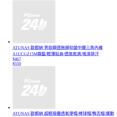
ATUNAS 歐都納 男款瞬透無縫抑菌中腰三角內褲
A1UCGZ15M霧藍/輕薄貼身/透氣乾爽/吸濕排汗
$467
$550
ATUNAS 歐都納 超輕摺疊透氣便帽/棒球帽/鴨舌帽/運動