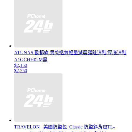
ATUNAS 歐都納 男款透氣輕量減震護趾涼鞋/厚底涼鞋
A1GCHH02M黑
$2,150
$2,750
TRAVELON _美國防盜包_Classic 防盜斜背包TL-