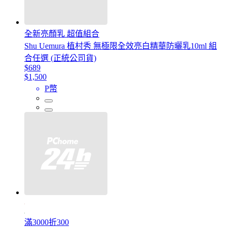
全新亮顏乳 超值組合
Shu Uemura 植村秀 無極限全效亮白精華防曬乳10ml 組
合任選 (正統公司貨)
$689
$1,500
P幣
滿3000折300