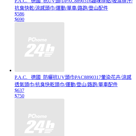
P.A.C. _德國_抗UV頭巾PAC8890316趣味拼貼/吸濕排汗/
抗臭快乾/涼感頭巾/運動/單車/路跑/登山配件
$586
$690
P.A.C. _德國_防曬抗UV頭巾PAC8890317暈染花卉/涼感
透氣頭巾/抗臭快乾頭巾/運動/登山/路跑/單車配件
$637
$750