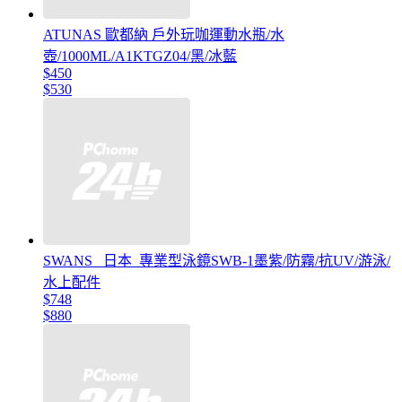
ATUNAS 歐都納 戶外玩咖運動水瓶/水
壺/1000ML/A1KTGZ04/黑/冰藍
$450
$530
SWANS _日本_專業型泳鏡SWB-1墨紫/防霧/抗UV/游泳/
水上配件
$748
$880