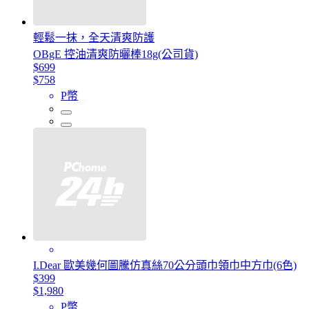
輕鬆一抹，全天清爽防護
OBgE 控油清爽防曬棒18g(公司貨)
$699
$758
P幣
I.Dear 歐美幾何圖騰仿真絲70公分頭巾領巾中方巾(6色)
$399
$1,980
P幣