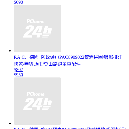
$690
P.A.C. _德國_防蚊頭巾PAC8909022攀岩拼圖/吸濕排汗
快乾/無縫頭巾/登山路跑單車配件
$807
$950