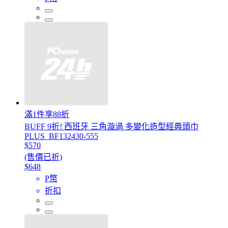
滿1件享88折
BUFF 9折! 西班牙 三角漩渦 多變化造型經典頭巾
PLUS_BF132430-555
$570
(售價已折)
$648
P幣
折扣