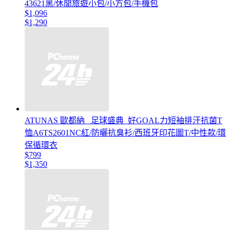
43621黑/休閒旅遊小包/小方包/手機包
$1,096
$1,290
ATUNAS 歐都納 _足球盛典_好GOAL力短袖排汗抗菌T
恤A6TS2601NC紅/防曬抗臭衫/西班牙印花圖T/中性款/環
保循環衣
$799
$1,350