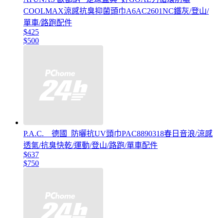
COOLMAX涼感抗臭抑菌頭巾A6AC2601NC鐵灰/登山/
單車/路跑配件
$425
$500
P.A.C. _ 德國_防曬抗UV頭巾PAC8890318春日音浪/涼感
透氣/抗臭快乾/運動/登山/路跑/單車配件
$637
$750