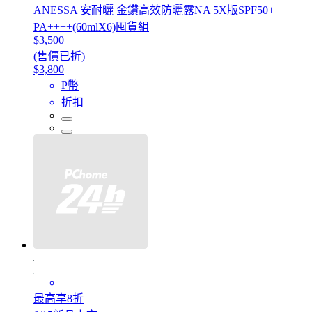
ANESSA 安耐曬 金鑽高效防曬露NA 5X版SPF50+
PA++++(60mlX6)囤貨組
$3,500
(售價已折)
$3,800
P幣
折扣
最高享8折