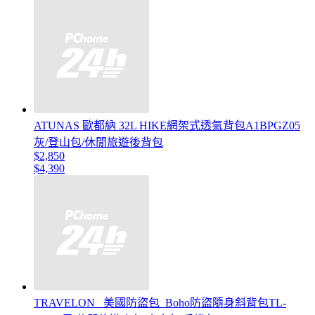
ATUNAS 歐都納 32L HIKE網架式透氣背包A1BPGZ05
灰/登山包/休閒旅遊後背包
$2,850
$4,390
TRAVELON _美國防盜包_Boho防盜隨身斜背包TL-