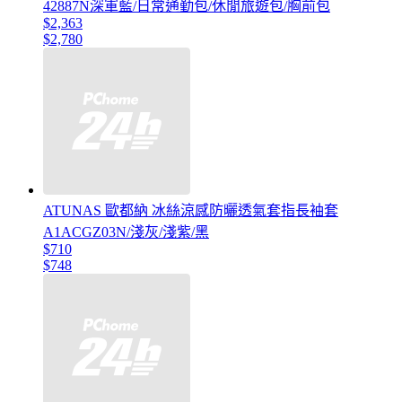
42887N深軍藍/日常通勤包/休閒旅遊包/胸前包
$2,363
$2,780
ATUNAS 歐都納 冰絲涼感防曬透氣套指長袖套
A1ACGZ03N/淺灰/淺紫/黑
$710
$748