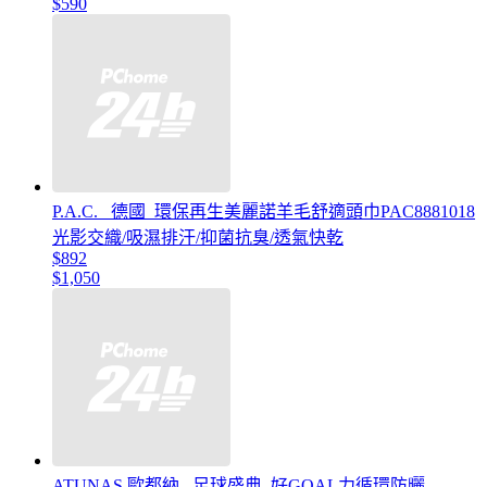
$590
P.A.C. _德國_環保再生美麗諾羊毛舒適頭巾PAC8881018
光影交織/吸濕排汗/抑菌抗臭/透氣快乾
$892
$1,050
ATUNAS 歐都納 _足球盛典_好GOAL力循環防曬