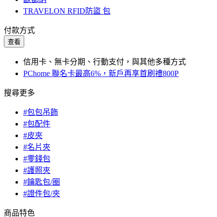
TRAVELON RFID防盜 包
付款方式
查看
信用卡、無卡分期、行動支付，與其他多種方式
PChome 聯名卡最高6%，新戶再享首刷禮800P
搜尋更多
#包包吊飾
#包配件
#皮夾
#名片夾
#零錢包
#護照夾
#鑰匙包/圈
#證件包/夾
商品特色