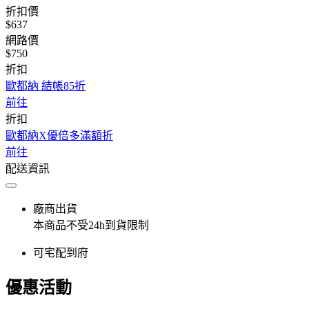
折扣價
$637
網路價
$750
折扣
歐都納 結帳85折
前往
折扣
歐都納X優倍多滿額折
前往
配送資訊
廠商出貨
本商品不受24h到貨限制
可宅配到府
優惠活動