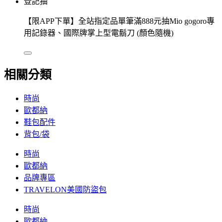
登記抽
【限APP下單】全站指定品單筆滿888元抽Mio gogoro專
用記錄器、國際牌掌上型電鬍刀 (顏色隨機)
相關分類
時尚
歐都納
鞋包配件
背包/袋
時尚
歐都納
品牌專區
TRAVELON美國防盜包
時尚
歐都納