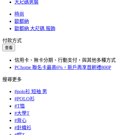
大尺碼男裝
時尚
歐都納
歐都納 大尺碼 服飾
付款方式
查看
信用卡、無卡分期、行動支付，與其他多種方式
PChome 聯名卡最高6%，新戶再享首刷禮800P
搜尋更多
#polo衫 短袖 男
#POLO衫
#T恤
#大學T
#背心
#針織衫
#帽T