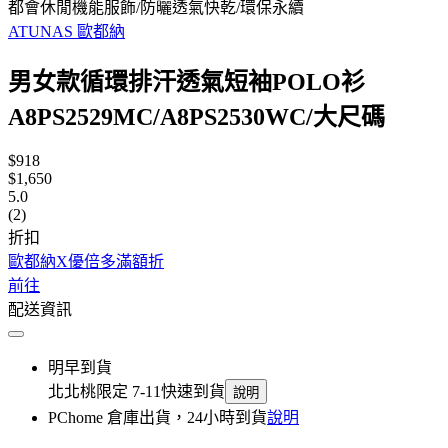
都會休閒機能服飾/防曬透氣快乾/環保永續
ATUNAS 歐都納
男女款循環排汗透氣短袖POLO衫
A8PS2529MC/A8PS2530WC/大尺碼
$918
$1,650
5.0
(2)
折扣
歐都納X優倍多滿額折
前往
配送資訊
明早到貨
北北桃限定 7-11快速到貨
說明
PChome 倉庫出貨，24小時到貨
說明