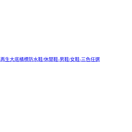
LT+WP+輕量再生大底橘標防水鞋/休閒鞋-男鞋/女鞋-三色任選