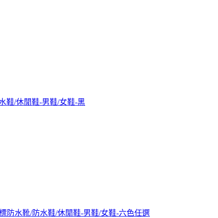
/防水鞋/休閒鞋-男鞋/女鞋-黑
技聯名橘標防水靴/防水鞋/休閒鞋-男鞋/女鞋-六色任選