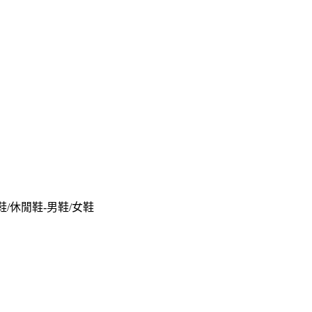
水鞋/休閒鞋-男鞋/女鞋