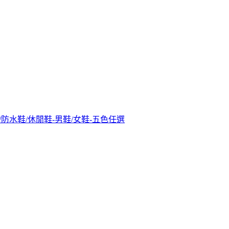
防水靴/防水鞋/休閒鞋-男鞋/女鞋-五色任選