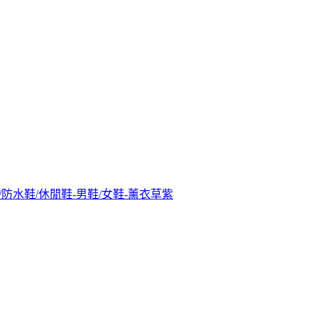
防水靴/防水鞋/休閒鞋-男鞋/女鞋-薰衣草紫