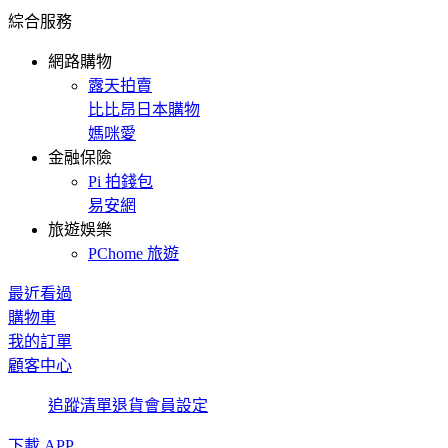
綜合服務
網路購物
露天拍賣
比比昂日本購物
媽咪愛
金融保險
Pi 拍錢包
易安網
旅遊娛樂
PChome 旅遊
最近看過
購物車
我的訂單
顧客中心
追蹤清單
退貨
會員設定
下載 APP