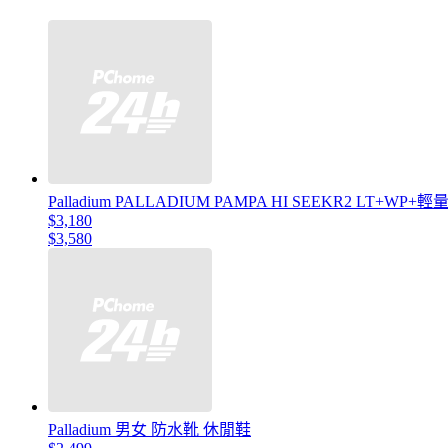
Palladium PALLADIUM PAMPA HI SEEKR2 
$3,180
$3,580
Palladium 男女 防水靴 休閒鞋