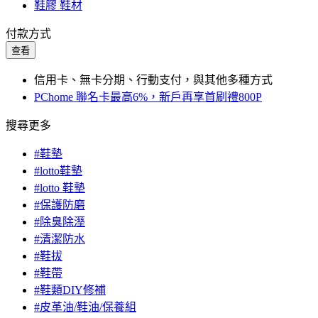
鞋膠 鞋材
付款方式
查看
信用卡、無卡分期、行動支付，與其他多種方式
PChome 聯名卡最高6%，新戶再享首刷禮800P
搜尋更多
#鞋墊
#lotto鞋墊
#lotto 鞋墊
#保護防磨
#除臭除溼
#清潔防水
#鞋拔
#鞋帶
#鞋類DIY修補
#皮革油/鞋油/保養組