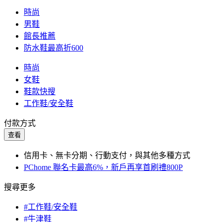
時尚
男鞋
館長推薦
防水鞋最高折600
時尚
女鞋
鞋款快搜
工作鞋/安全鞋
付款方式
查看
信用卡、無卡分期、行動支付，與其他多種方式
PChome 聯名卡最高6%，新戶再享首刷禮800P
搜尋更多
#工作鞋/安全鞋
#牛津鞋