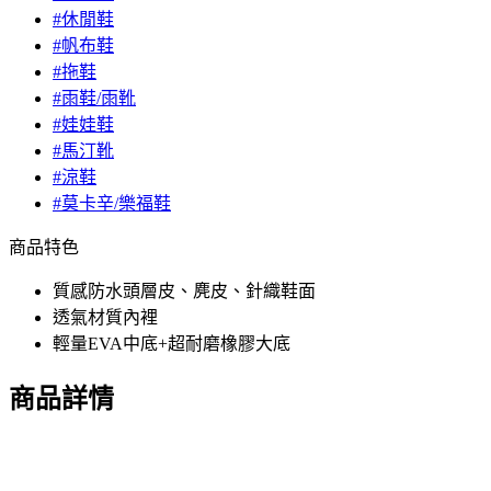
#休閒鞋
#帆布鞋
#拖鞋
#雨鞋/雨靴
#娃娃鞋
#馬汀靴
#涼鞋
#莫卡辛/樂福鞋
商品特色
質感防水頭層皮、麂皮、針織鞋面
透氣材質內裡
輕量EVA中底+超耐磨橡膠大底
商品詳情