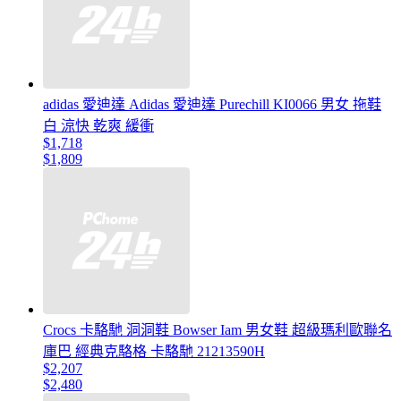
adidas 愛迪達 Adidas 愛迪達 Purechill KI0066 男女 拖鞋
白 涼快 乾爽 緩衝
$1,718
$1,809
Crocs 卡駱馳 洞洞鞋 Bowser Iam 男女鞋 超級瑪利歐聯名
庫巴 經典克駱格 卡駱馳 21213590H
$2,207
$2,480