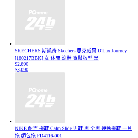
SKECHERS 斯凱奇 Skechers 思克威爾 D'Lux Journey
[180217BBK] 女 休閒 涼鞋 寬鬆版型 黑
$2,890
$3,090
NIKE 耐吉 拖鞋 Calm Slide 男鞋 黑 全黑 運動拖鞋 一片
拖 麵包拖 FD4116-001