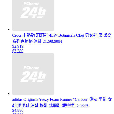
Crocs 卡駱馳 洞洞鞋 4LW Botanicals Clog 男女鞋 黑 樂高
系列克駱格 涼鞋 21298290H
$2,919
$3,280
adidas Originals Yeezy Foam Runner "Carbon" 碳灰 男鞋 女
鞋 洞洞鞋 涼鞋 拖鞋 休閒鞋 愛迪達 IG5349
$4,880