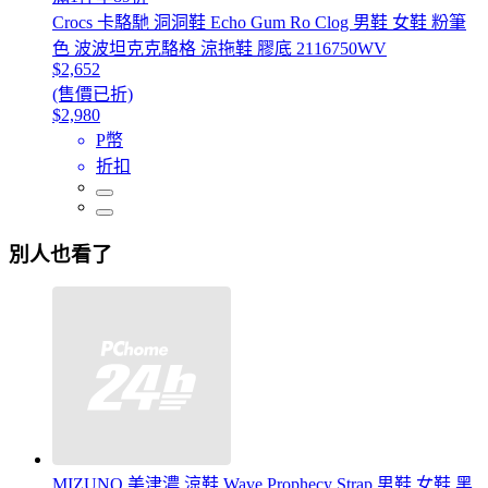
Crocs 卡駱馳 洞洞鞋 Echo Gum Ro Clog 男鞋 女鞋 粉筆
色 波波坦克克駱格 涼拖鞋 膠底 2116750WV
$2,652
(售價已折)
$2,980
P幣
折扣
別人也看了
MIZUNO 美津濃 涼鞋 Wave Prophecy Strap 男鞋 女鞋 黑