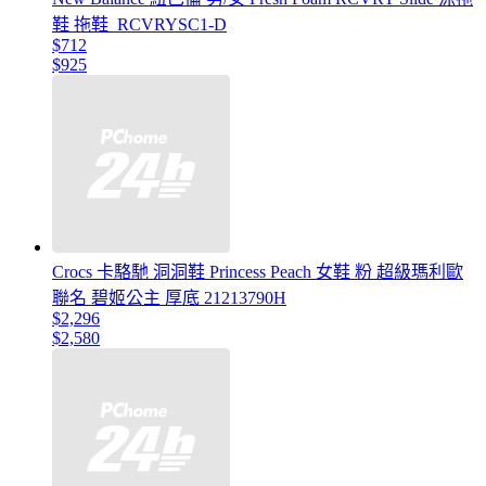
鞋 拖鞋_RCVRYSC1-D
$712
$925
Crocs 卡駱馳 洞洞鞋 Princess Peach 女鞋 粉 超級瑪利歐
聯名 碧姬公主 厚底 21213790H
$2,296
$2,580