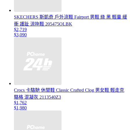
SKECHERS 斯凱奇 戶外涼鞋 Fairport 男鞋 綠 黑 輕量 緩
衝 護趾 涼拖鞋 205475OLBK
$2,719
$3,090
Crocs 卡駱馳 休閒鞋 Classic Crafted Clog 男女鞋 輕走克
駱格 混凝灰 2113540Z3
$1,762
$1,980