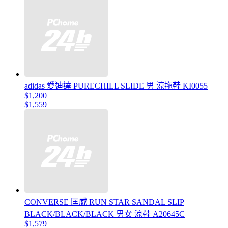
adidas 愛迪達 PURECHILL SLIDE 男 涼拖鞋 KI0055
$1,200
$1,559
CONVERSE 匡威 RUN STAR SANDAL SLIP
BLACK/BLACK/BLACK 男女 涼鞋 A20645C
$1,579