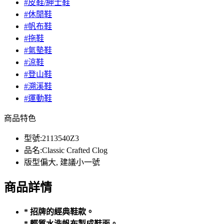
#皮鞋/紳士鞋
#休閒鞋
#帆布鞋
#拖鞋
#氣墊鞋
#涼鞋
#登山鞋
#溯溪鞋
#運動鞋
商品特色
型號:2113540Z3
品名:Classic Crafted Clog
版型偏大, 建議小一號
商品詳情
* 招牌的經典鞋款。
* 輕質水洗帆布製成鞋面。