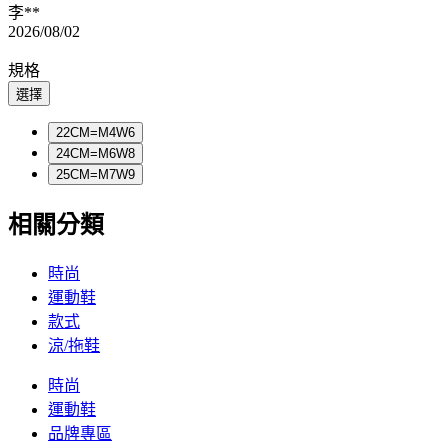
李**
2026/08/02
規格
選擇
22CM=M4W6
24CM=M6W8
25CM=M7W9
相關分類
時尚
運動鞋
款式
涼/拖鞋
時尚
運動鞋
品牌專區