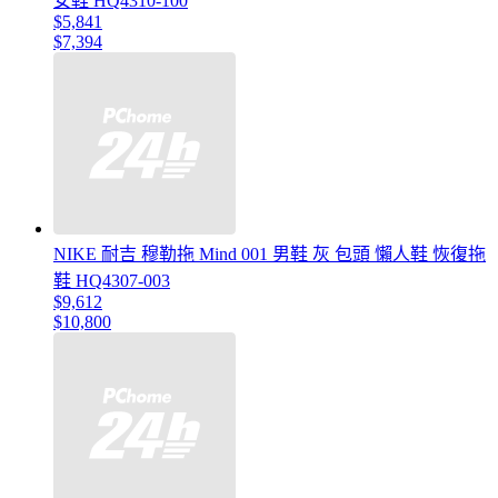
女鞋 HQ4310-100
$5,841
$7,394
NIKE 耐吉 穆勒拖 Mind 001 男鞋 灰 包頭 懶人鞋 恢復拖
鞋 HQ4307-003
$9,612
$10,800