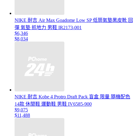
NIKE 耐吉 Air Max Goadome Low SP 低筒氣墊黑皮靴 回
彈 氣墊 抓地力 男鞋 IR2173-001
$6,346
$8,034
NIKE 耐吉 Kobe 4 Protro Draft Pack 盲盒 限量 隨機配色
14款 休閒鞋 運動鞋 男鞋 IV6585-900
$9,075
$11,488