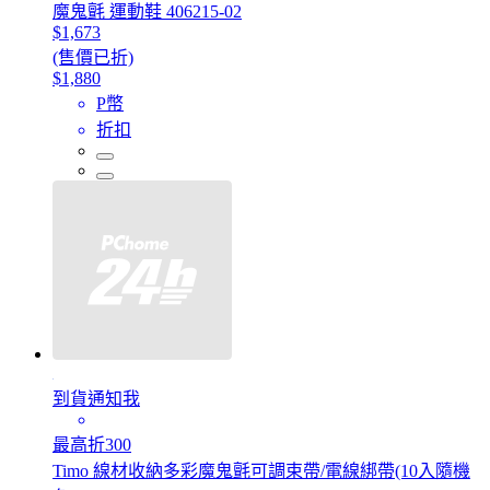
魔鬼氈 運動鞋 406215-02
$1,673
(售價已折)
$1,880
P幣
折扣
到貨通知我
最高折300
Timo 線材收納多彩魔鬼氈可調束帶/電線綁帶(10入隨機