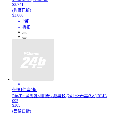
$2,741
(售價已折)
$3,080
P幣
折扣
任選1件享9折
Rip-Tie 魔鬼氈利扣帶 - 經典款 (24.1公分/黑/3入) RLH-
095
$305
(售價已折)