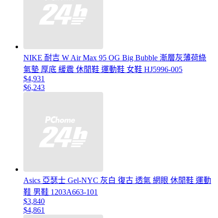
NIKE 耐吉 W Air Max 95 OG Big Bubble 漸層灰薄荷綠
氣墊 厚底 緩震 休閒鞋 運動鞋 女鞋 HJ5996-005
$4,931
$6,243
Asics 亞瑟士 Gel-NYC 灰白 復古 透氣 網眼 休閒鞋 運動
鞋 男鞋 1203A663-101
$3,840
$4,861