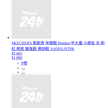
SKECHERS 斯凱奇 休閒鞋 Hotshot 中大童 小朋友 米 粉
紅 膠底 魔鬼氈 德訓鞋 310581LNTPK
$1,663
$1,890
P幣