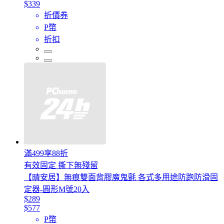
$339
折價券
P幣
折扣
滿499享88折
有效固定 撕下無殘留
【晴安居】無痕雙面背膠魔鬼氈 各式多用途防跑防滑固
定器-圓形M號20入
$289
$577
P幣