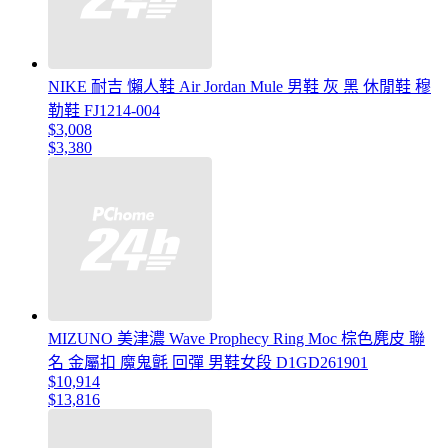
NIKE 耐吉 懶人鞋 Air Jordan Mule 男鞋 灰 黑 休閒鞋 穆
勒鞋 FJ1214-004
$3,008
$3,380
MIZUNO 美津濃 Wave Prophecy Ring Moc 棕色麂皮 聯
名 金屬扣 魔鬼氈 回彈 男鞋女段 D1GD261901
$10,914
$13,816