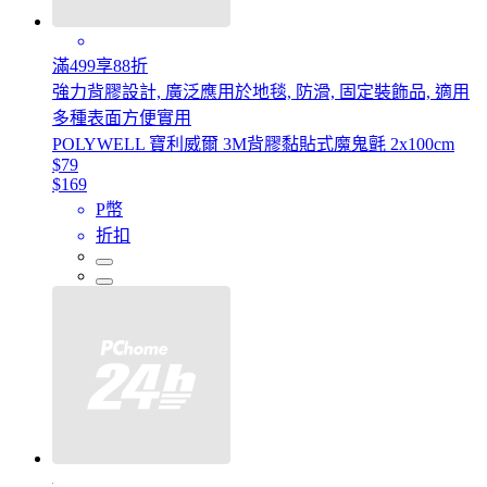
滿499享88折
強力背膠設計, 廣泛應用於地毯, 防滑, 固定裝飾品, 適用
多種表面方便實用
POLYWELL 寶利威爾 3M背膠黏貼式魔鬼氈 2x100cm
$79
$169
P幣
折扣