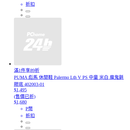
折扣
滿1件享89折
PUMA 彪馬 休閒鞋 Palermo Lth V PS 中童 米白 魔鬼氈
膠底 402003-01
$1,495
(售價已折)
$1,680
P幣
折扣