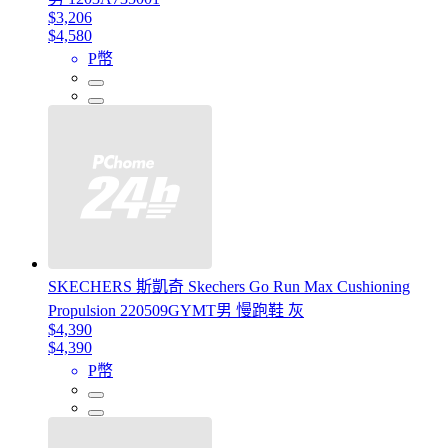
$3,206
$4,580
P幣
SKECHERS 斯凱奇 Skechers Go Run Max Cushioning
Propulsion 220509GYMT男 慢跑鞋 灰
$4,390
$4,390
P幣