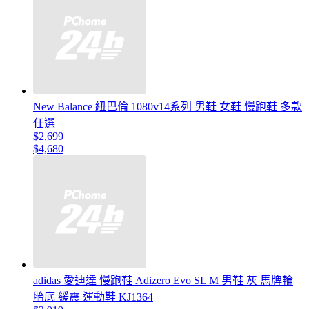
New Balance 紐巴倫 1080v14系列 男鞋 女鞋 慢跑鞋 多款
任選
$2,699
$4,680
adidas 愛迪達 慢跑鞋 Adizero Evo SL M 男鞋 灰 馬牌輪
胎底 緩震 運動鞋 KJ1364