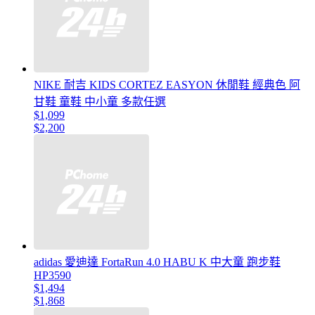
NIKE 耐吉 KIDS CORTEZ EASYON 休閒鞋 經典色 阿
甘鞋 童鞋 中小童 多款任選
$1,099
$2,200
adidas 愛迪達 FortaRun 4.0 HABU K 中大童 跑步鞋
HP3590
$1,494
$1,868