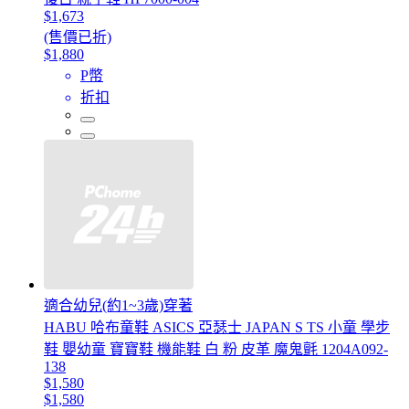
$1,673
(售價已折)
$1,880
P幣
折扣
適合幼兒(約1~3歲)穿著
HABU 哈布童鞋 ASICS 亞瑟士 JAPAN S TS 小童 學步
鞋 嬰幼童 寶寶鞋 機能鞋 白 粉 皮革 魔鬼氈 1204A092-
138
$1,580
$1,580