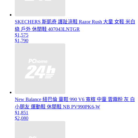
SKECHERS 斯凱奇 護趾涼鞋 Razor Rush 大童 女鞋 米白
綠 戶外 休閒鞋 407043LNTGR
$1,575
$1,790
New Balance 紐巴倫 童鞋 990 V6 寬楦 中童 雲霧粉 灰 白
小朋友 運動鞋 休閒鞋 NB PV990PK6-W
$1,851
$2,080