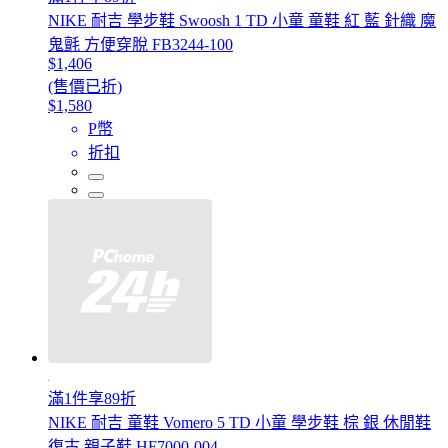
NIKE 耐吉 學步鞋 Swoosh 1 TD 小童 童鞋 紅 藍 針織 魔
鬼氈 方便穿脫 FB3244-100
$1,406
(售價已折)
$1,580
P幣
折扣
滿1件享89折
NIKE 耐吉 童鞋 Vomero 5 TD 小童 學步鞋 棕 銀 休閒鞋
復古 親子鞋 HF7000-004