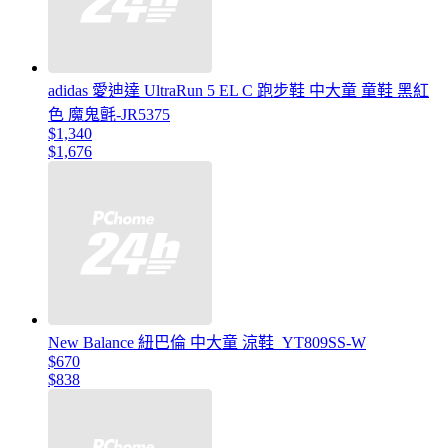
adidas 愛迪達 UltraRun 5 EL C 跑步鞋 中大童 童鞋 黑紅
色 魔鬼氈-JR5375
$1,340
$1,676
New Balance 紐巴倫 中大童 涼鞋_YT809SS-W
$670
$838