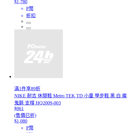
$1,780
P幣
折扣
滿1件享89折
NIKE 耐吉 休閒鞋 Metro TEK TD 小童 學步鞋 黑 白 魔
鬼氈 支撐 HQ2009-003
$961
(售價已折)
$1,080
P幣