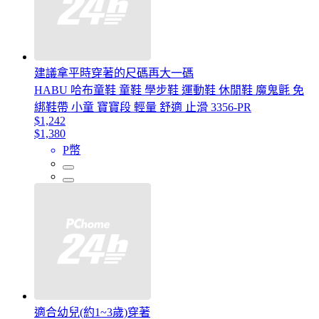
建議拿平時穿著的尺碼再大一碼
HABU 哈布童鞋 童鞋 學步鞋 運動鞋 休閒鞋 魔鬼氈 免
綁鞋帶 小童 寶寶段 輕量 舒適 止滑 3356-PR
$1,242
$1,380
P幣
適合幼兒(約1~3歲)穿著