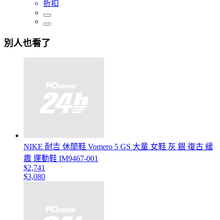
折扣
別人也看了
NIKE 耐吉 休閒鞋 Vomero 5 GS 大童 女鞋 灰 銀 復古 緩
震 運動鞋 IM9467-001
$2,741
$3,080