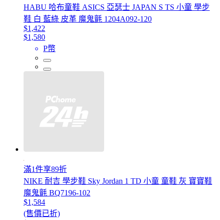
HABU 哈布童鞋 ASICS 亞瑟士 JAPAN S TS 小童 學步
鞋 白 藍綠 皮革 魔鬼氈 1204A092-120
$1,422
$1,580
P幣
滿1件享89折
NIKE 耐吉 學步鞋 Sky Jordan 1 TD 小童 童鞋 灰 寶寶鞋
魔鬼氈 BQ7196-102
$1,584
(售價已折)