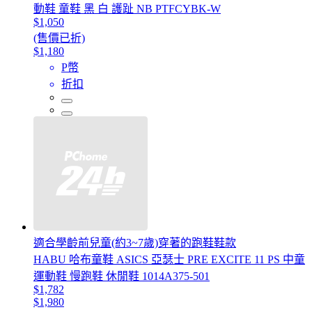
動鞋 童鞋 黑 白 護趾 NB PTFCYBK-W
$1,050
(售價已折)
$1,180
P幣
折扣
適合學齡前兒童(約3~7歲)穿著的跑鞋鞋款
HABU 哈布童鞋 ASICS 亞瑟士 PRE EXCITE 11 PS 中童
運動鞋 慢跑鞋 休閒鞋 1014A375-501
$1,782
$1,980