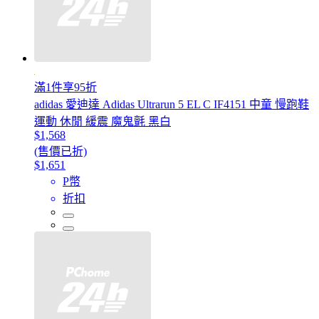
滿1件享95折
adidas 愛迪達 Adidas Ultrarun 5 EL C IF4151 中童 慢跑鞋
運動 休閒 緩震 魔鬼氈 黑白
$1,568
(售價已折)
$1,651
P幣
折扣