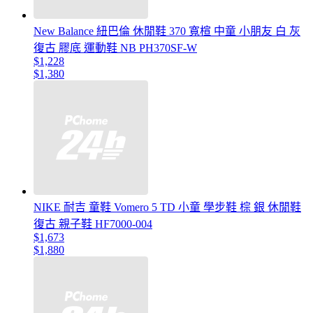
New Balance 紐巴倫 休閒鞋 370 寬楦 中童 小朋友 白 灰
復古 膠底 運動鞋 NB PH370SF-W
$1,228
$1,380
NIKE 耐吉 童鞋 Vomero 5 TD 小童 學步鞋 棕 銀 休閒鞋
復古 親子鞋 HF7000-004
$1,673
$1,880