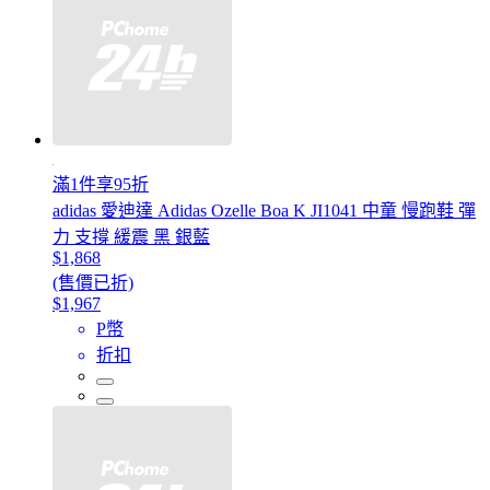
滿1件享95折
adidas 愛迪達 Adidas Ozelle Boa K JI1041 中童 慢跑鞋 彈
力 支撐 緩震 黑 銀藍
$1,868
(售價已折)
$1,967
P幣
折扣