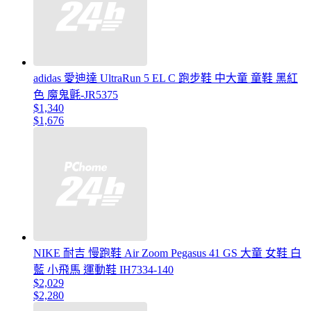
adidas 愛迪達 UltraRun 5 EL C 跑步鞋 中大童 童鞋 黑紅
色 魔鬼氈-JR5375
$1,340
$1,676
NIKE 耐吉 慢跑鞋 Air Zoom Pegasus 41 GS 大童 女鞋 白
藍 小飛馬 運動鞋 IH7334-140
$2,029
$2,280