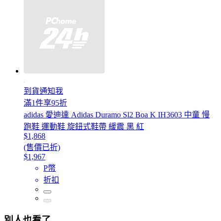
到貨通知我
滿1件享95折
adidas 愛迪達 Adidas Duramo Sl2 Boa K IH3603 中童 慢
跑鞋 運動鞋 旋鈕式鞋帶 緩震 黑 紅
$1,868
(售價已折)
$1,967
P幣
折扣
別人也看了