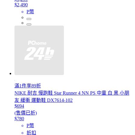
$2,490
P幣
滿1件享89折
NIKE 耐吉 慢跑鞋 Star Runner 4 NN PS 中童 白 黑 小朋
友 緩衝 運動鞋 DX7614-102
$694
(售價已折)
$780
P幣
折扣