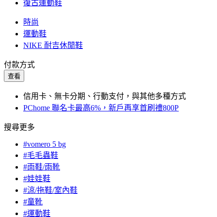
復古運動鞋
時尚
運動鞋
NIKE 耐吉休閒鞋
付款方式
查看
信用卡、無卡分期、行動支付，與其他多種方式
PChome 聯名卡最高6%，新戶再享首刷禮800P
搜尋更多
#vomero 5 bg
#毛毛蟲鞋
#雨鞋/雨靴
#娃娃鞋
#涼/拖鞋/室內鞋
#童靴
#運動鞋