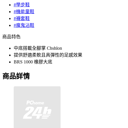
#學步鞋
#機能童鞋
#襪套鞋
#魔鬼沾鞋
商品特色
中底搭載全腳掌 Chshlon
提供舒適柔軟且具彈性的足感效果
BRS 1000 橡膠大底
商品詳情