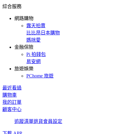
綜合服務
網路購物
露天拍賣
比比昂日本購物
媽咪愛
金融保險
Pi 拍錢包
易安網
旅遊娛樂
PChome 旅遊
最近看過
購物車
我的訂單
顧客中心
追蹤清單
退貨
會員設定
下載 APP