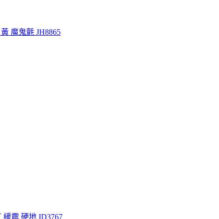
白 黃 魔鬼氈 JH8865
紅 緩震 硬地 ID3767