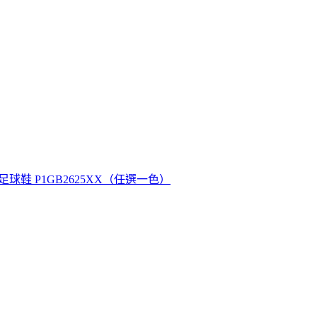
 兒童 足球鞋 P1GB2625XX（任選一色）