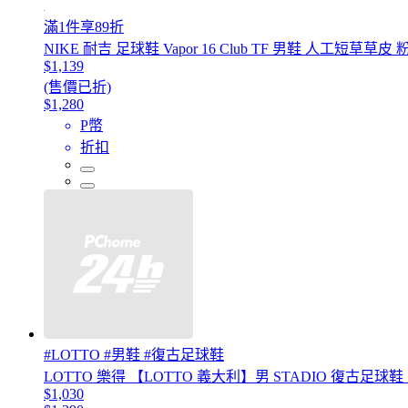
滿1件享89折
NIKE 耐吉 足球鞋 Vapor 16 Club TF 男鞋 人工短草草皮 粉
$1,139
(售價已折)
$1,280
P幣
折扣
#LOTTO #男鞋 #復古足球鞋
LOTTO 樂得 【LOTTO 義大利】男 STADIO 復古足球
$1,030