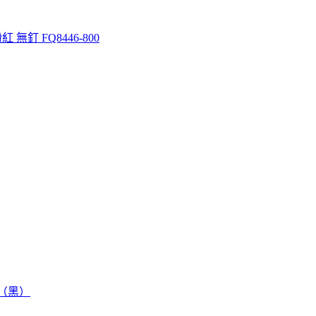
紅 無釘 FQ8446-800
鞋（黑）