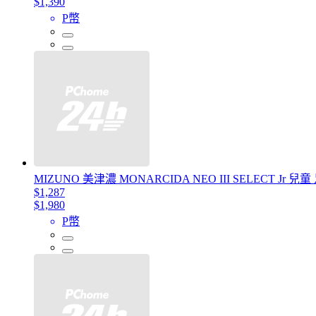
$1,390
P幣
MIZUNO 美津濃 MONARCIDA NEO III SELECT Jr
$1,287
$1,980
P幣