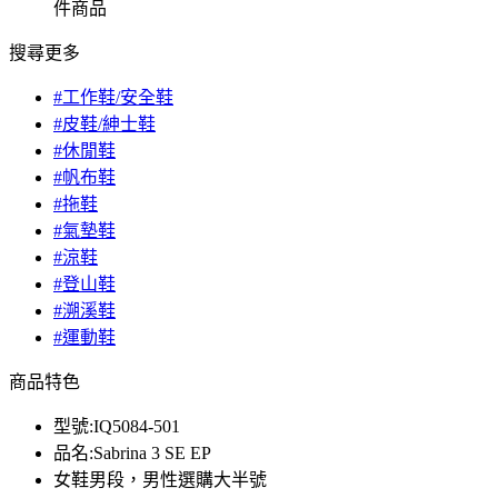
件商品
搜尋更多
#工作鞋/安全鞋
#皮鞋/紳士鞋
#休閒鞋
#帆布鞋
#拖鞋
#氣墊鞋
#涼鞋
#登山鞋
#溯溪鞋
#運動鞋
商品特色
型號:IQ5084-501
品名:Sabrina 3 SE EP
女鞋男段，男性選購大半號