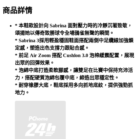
商品詳情
* 本鞋款設計向 Sabrina 面對壓力時的冷靜沉著致敬，
頌揚她以傳奇致勝球令全場鴉雀無聲的瞬間。
* Sabrina 3採用輕盈穩固鞋面搭配兩側中足纜線加強鎖
定感，塑造出色支撐力跟貼合感。
* 前足 Air Zoom 搭配 Cushlon 3.0 泡棉緩震配置，展現
出眾的回彈效果。
* 泡綿中底打造柔軟腳感，讓雙足在比賽中保持充沛活
力，搭配硬質泡綿包覆中底，締造出眾穩定性。
* 耐穿橡膠大底，鞋底採用多向抓地底紋，提供強勁抓
地力。