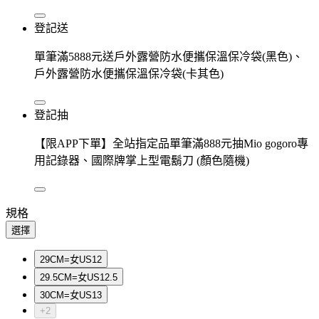
登記送
單筆滿5888元送戶外露營防水便攜保溫保冷袋(黑色)、
戶外露營防水便攜保溫保冷袋(卡其色)
登記抽
【限APP下單】全站指定品單筆滿888元抽Mio gogoro專
用記錄器、國際牌掌上型電鬍刀 (顏色隨機)
規格
選擇
29CM=女US12
29.5CM=女US12.5
30CM=女US13
+2