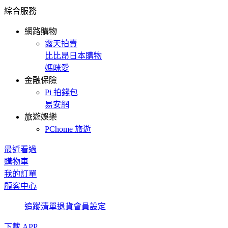
綜合服務
網路購物
露天拍賣
比比昂日本購物
媽咪愛
金融保險
Pi 拍錢包
易安網
旅遊娛樂
PChome 旅遊
最近看過
購物車
我的訂單
顧客中心
追蹤清單
退貨
會員設定
下載 APP