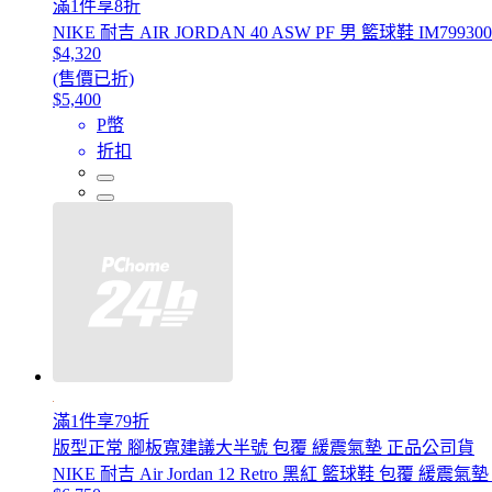
滿1件享8折
NIKE 耐吉 AIR JORDAN 40 ASW PF 男 籃球鞋 IM799300
$4,320
(售價已折)
$5,400
P幣
折扣
滿1件享79折
版型正常 腳板寬建議大半號 包覆 緩震氣墊 正品公司貨
NIKE 耐吉 Air Jordan 12 Retro 黑紅 籃球鞋 包覆 緩震氣