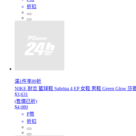
折扣
滿1件享89折
NIKE 耐吉 籃球鞋 Sabrina 4 EP 女鞋 男鞋 Green Glow 莎賓娜
$3,631
(售價已折)
$4,080
P幣
折扣