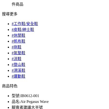
件商品
搜尋更多
#工作鞋/安全鞋
#皮鞋/紳士鞋
#休閒鞋
#帆布鞋
#拖鞋
#氣墊鞋
#涼鞋
#登山鞋
#溯溪鞋
#運動鞋
商品特色
型號:IB0612-001
品名:Air Pegasus Wave
腳寬者建議大半號