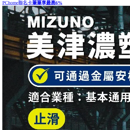
PChome聯名卡
筆筆享最高
6%