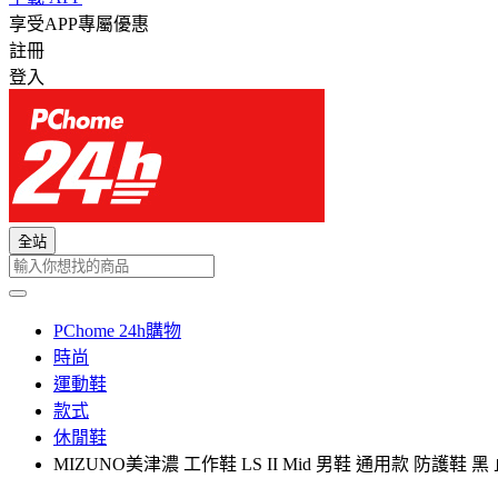
享受APP專屬優惠
註冊
登入
全站
PChome 24h購物
時尚
運動鞋
款式
休閒鞋
MIZUNO美津濃 工作鞋 LS II Mid 男鞋 通用款 防護鞋 黑 