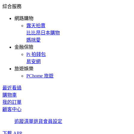
綜合服務
網路購物
露天拍賣
比比昂日本購物
媽咪愛
金融保險
Pi 拍錢包
易安網
旅遊娛樂
PChome 旅遊
最近看過
購物車
我的訂單
顧客中心
追蹤清單
退貨
會員設定
下載 APP