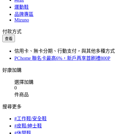
運動鞋
品牌專區
Mizuno
付款方式
查看
信用卡、無卡分期、行動支付，與其他多種方式
PChome 聯名卡最高6%，新戶再享首刷禮800P
好康加購
選擇加購
0
件商品
搜尋更多
#工作鞋/安全鞋
#皮鞋/紳士鞋
#休閒鞋