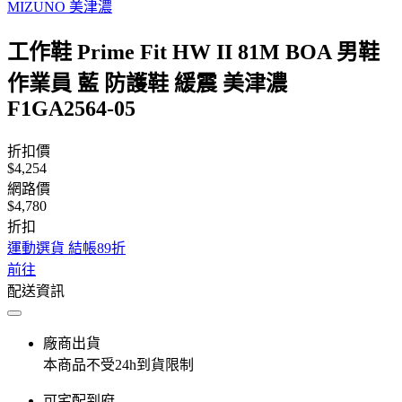
MIZUNO 美津濃
工作鞋 Prime Fit HW II 81M BOA 男鞋
作業員 藍 防護鞋 緩震 美津濃
F1GA2564-05
折扣價
$4,254
網路價
$4,780
折扣
運動選貨 結帳89折
前往
配送資訊
廠商出貨
本商品不受24h到貨限制
可宅配到府