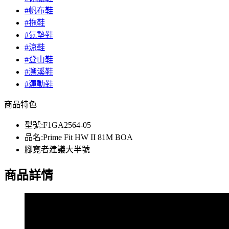
#帆布鞋
#拖鞋
#氣墊鞋
#涼鞋
#登山鞋
#溯溪鞋
#運動鞋
商品特色
型號:F1GA2564-05
品名:Prime Fit HW II 81M BOA
腳寬者建議大半號
商品詳情