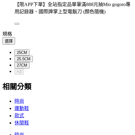
【限APP下單】全站指定品單筆滿888元抽Mio gogoro專
用記錄器、國際牌掌上型電鬍刀 (顏色隨機)
規格
選擇
25CM
25.5CM
27CM
+2
相關分類
時尚
運動鞋
款式
休閒鞋
時尚