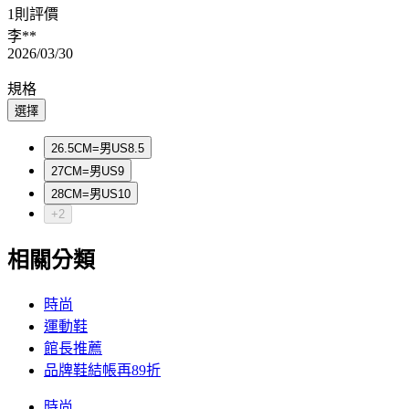
1則評價
李**
2026/03/30
規格
選擇
26.5CM=男US8.5
27CM=男US9
28CM=男US10
+2
相關分類
時尚
運動鞋
館長推薦
品牌鞋結帳再89折
時尚