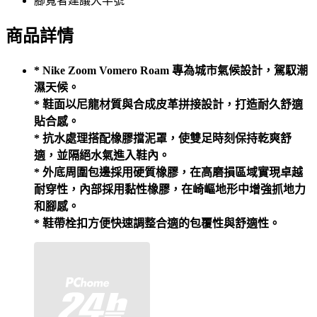
腳寬者建議大半號
商品詳情
* Nike Zoom Vomero Roam 專為城市氣候設計，駕馭潮
濕天候。
* 鞋面以尼龍材質與合成皮革拼接設計，打造耐久舒適
貼合感。
* 抗水處理搭配橡膠擋泥罩，使雙足時刻保持乾爽舒
適，並隔絕水氣進入鞋內。
* 外底周圍包邊採用硬質橡膠，在高磨損區域實現卓越
耐穿性，內部採用黏性橡膠，在崎嶇地形中增強抓地力
和腳感。
* 鞋帶栓扣方便快速調整合適的包覆性與舒適性。