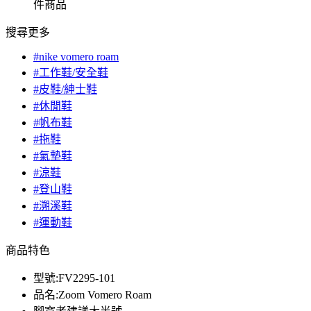
件商品
搜尋更多
#nike vomero roam
#工作鞋/安全鞋
#皮鞋/紳士鞋
#休閒鞋
#帆布鞋
#拖鞋
#氣墊鞋
#涼鞋
#登山鞋
#溯溪鞋
#運動鞋
商品特色
型號:FV2295-101
品名:Zoom Vomero Roam