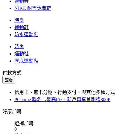
運動鞋
NIKE 耐吉休閒鞋
時尚
運動鞋
防水運動鞋
時尚
運動鞋
厚底運動鞋
付款方式
查看
信用卡、無卡分期、行動支付，與其他多種方式
PChome 聯名卡最高6%，新戶再享首刷禮800P
好康加購
選擇加購
0