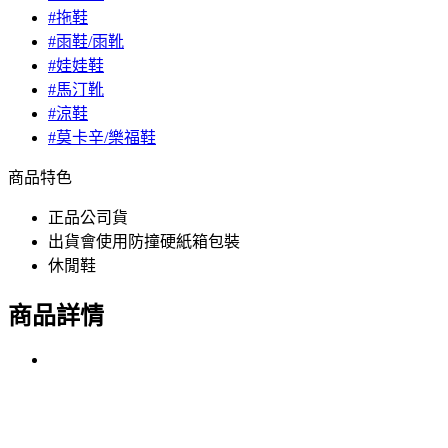
#拖鞋
#雨鞋/雨靴
#娃娃鞋
#馬汀靴
#涼鞋
#莫卡辛/樂福鞋
商品特色
正品公司貨
出貨會使用防撞硬紙箱包裝
休閒鞋
商品詳情