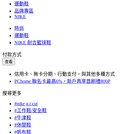
運動鞋
品牌專區
NIKE
時尚
運動鞋
NIKE 耐吉籃球鞋
付款方式
查看
信用卡、無卡分期、行動支付，與其他多種方式
PChome 聯名卡最高6%，新戶再享首刷禮800P
搜尋更多
#nike g.t cut
#工作鞋/安全鞋
#牛津鞋
#休閒鞋
#帆布鞋