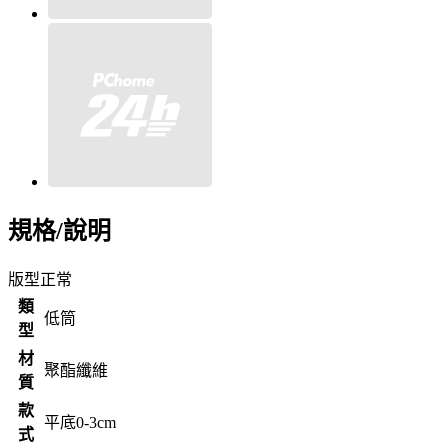
規格/說明
版型正常
類
低筒
型
材
聚酯纖維
質
款
平底0-3cm
式