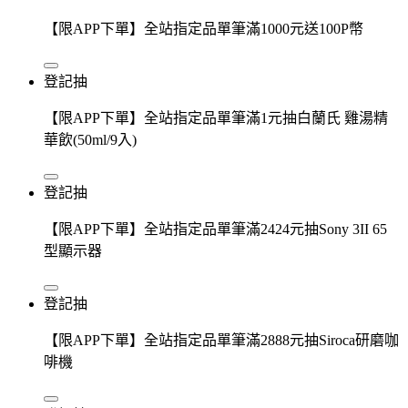
【限APP下單】全站指定品單筆滿1000元送100P幣
登記抽
【限APP下單】全站指定品單筆滿1元抽白蘭氏 雞湯精
華飲(50ml/9入)
登記抽
【限APP下單】全站指定品單筆滿2424元抽Sony 3II 65
型顯示器
登記抽
【限APP下單】全站指定品單筆滿2888元抽Siroca研磨咖
啡機