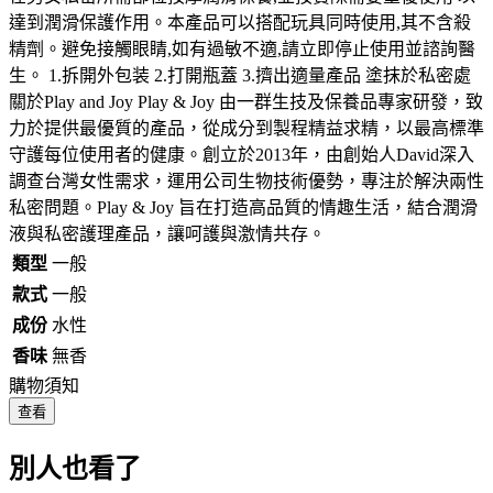
達到潤滑保護作用。本產品可以搭配玩具同時使用,其不含殺
精劑。避免接觸眼睛,如有過敏不適,請立即停止使用並諮詢醫
生。 1.拆開外包装 2.打開瓶蓋 3.擠出適量產品 塗抹於私密處
關於Play and Joy Play & Joy 由一群生技及保養品專家研發，致
力於提供最優質的產品，從成分到製程精益求精，以最高標準
守護每位使用者的健康。創立於2013年，由創始人David深入
調查台灣女性需求，運用公司生物技術優勢，專注於解決兩性
私密問題。Play & Joy 旨在打造高品質的情趣生活，結合潤滑
液與私密護理產品，讓呵護與激情共存。
類型
一般
款式
一般
成份
水性
香味
無香
購物須知
查看
別人也看了