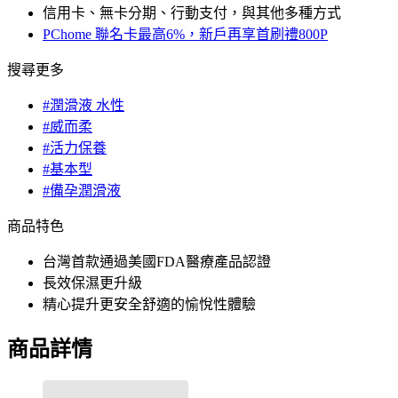
信用卡、無卡分期、行動支付，與其他多種方式
PChome 聯名卡最高6%，新戶再享首刷禮800P
搜尋更多
#潤滑液 水性
#威而柔
#活力保養
#基本型
#備孕潤滑液
商品特色
台灣首款通過美國FDA醫療產品認證
長效保濕更升級
精心提升更安全舒適的愉悅性體驗
商品詳情