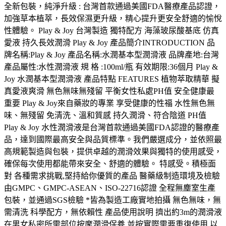
全新包裝，純淨升級 : 台灣首款通過美國FDA醫療產品認證，
加強草本植萃，長效保濕更升級，精心提升更安全舒適的愉悅
性體驗。 Play & Joy 台灣製造 獨特配方 海藻玻尿酸基底 仿真
愛液 持久長效潤滑 Play & Joy 產品簡介INTRODUCTION 品
牌名稱:Play & Joy 產品名稱:水潤基本型潤滑液 品牌產地:台灣
產品屬性:水性潤滑液 規 格 :100ml/瓶 有效期限:36個月 Play &
Joy 水潤基本型潤滑液 產品特點 FEATURES 植物萃取精華 擬
真愛液爽滑 無色無味無殘留 平衡女性私處PH值 安全健康最
重要 Play & Joy來自藥妝的專業 享受健康的性福 水性無色無
味、無殘留 免清洗、溫和質感 持久潤滑、符合陰道 PH值
Play & Joy 水性潤滑液是台灣首款通過美國FDA認證的醫療產
品，達到國際最高安全與品質標準。我們嚴選成分，並依照最
高規範製造與包裝，提供卓越的潤滑效果與獨特的使用感受，
確保每次使用都能帶來安全、舒適的體驗。 特感受。積極面
對 各種需求挑戰,堅持給你優質的產品 醫藥級制造環境及檢驗
由GMPC、GMPC-ASEAN、ISO-22716認證 全程無塵室生產
包裝，並通過SGS檢驗 *皆為製造工廠實地拍攝 無色無味，無
需清洗 科學配方，無依賴性 產品使用說明 擠出約3m的潤滑液
在男女私密所需部位按摩潤滑保養,並按實際需要重復使用 以