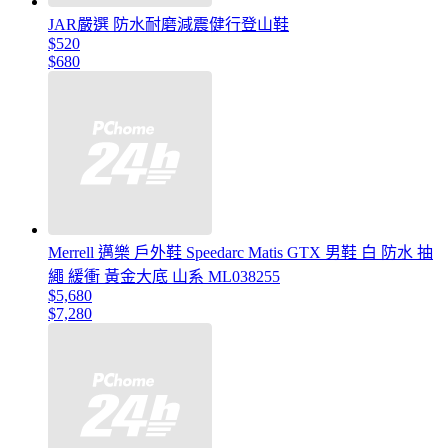
JAR嚴選 防水耐磨減震健行登山鞋
$520
$680
Merrell 邁樂 戶外鞋 Speedarc Matis GTX 男鞋 白 防水 抽
繩 緩衝 黃金大底 山系 ML038255
$5,680
$7,280