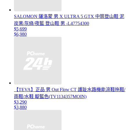
SALOMON 薩洛蒙 男 X ULTRA 5 GTX 中筒登山鞋 泥
炭黑/灰綠/夜藍 登山鞋 男 -L47754300
$5,699
$6,980
【TEVA】正品 男 Out Flow CT 護趾水路機能涼鞋拖鞋/
雨鞋/水鞋 靛藍色(TV1134357MOIN)
$3,290
$3,880