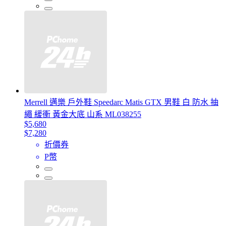
Merrell 邁樂 戶外鞋 Speedarc Matis GTX 男鞋 白 防水 抽
繩 緩衝 黃金大底 山系 ML038255
$5,680
$7,280
折價券
P幣