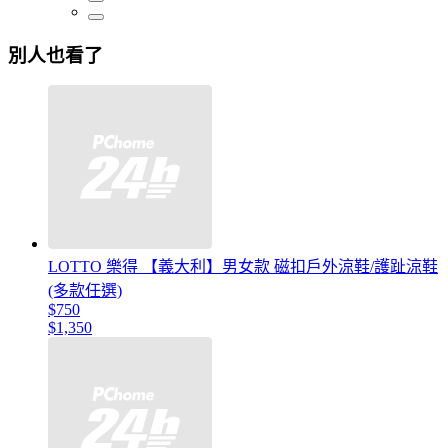
別人也看了
LOTTO 樂得 【義大利】男女款 磁扣戶外涼鞋/護趾涼鞋
(多款任選)
$750
$1,350