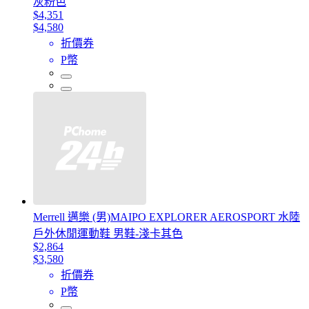
灰粉色
$4,351
$4,580
折價券
P幣
Merrell 邁樂 (男)MAIPO EXPLORER AEROSPORT 水陸
戶外休閒運動鞋 男鞋-淺卡其色
$2,864
$3,580
折價券
P幣